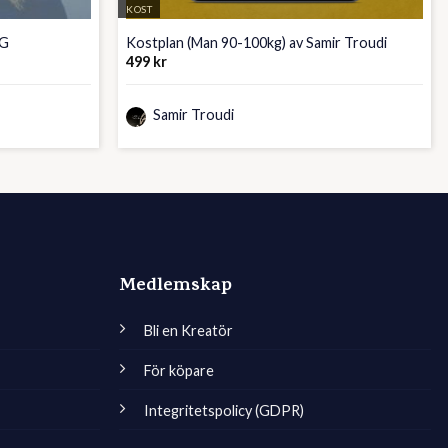
KOST
NG
Kostplan (Man 90-100kg) av Samir Troudi
499
kr
Samir Troudi
Medlemskap
Bli en Kreatör
För köpare
Integritetspolicy (GDPR)