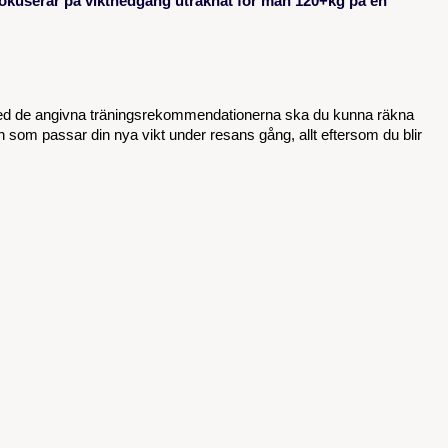
 fokuserar på viktnedgång uträknat för män 120+kg på en
ed de angivna träningsrekommendationerna ska du kunna räkna
en som passar din nya vikt under resans gång, allt eftersom du blir