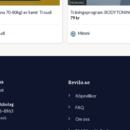
TRÄNING
nna 70-80kg) av Samir Troudi
Träningsprogram: BODYTONI
79
kr
udi
Mimmi
ss
Revilo.se
se
Köpevillkor
lsbolag
FAQ
98–8963
edel)
Om oss