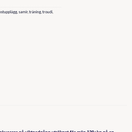
ostupplägg
,
samir
,
träning
,
troudi
,