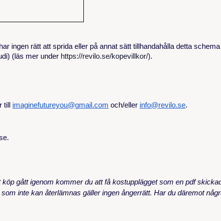
r ingen rätt att sprida eller på annat sätt tillhandahålla detta sche
udi) (läs mer under
https://revilo.se/kopevillkor/)
.
till
imaginefutureyou@gmail.com
och/eller
info@revilo.se
.
se.
itt köp gått igenom kommer du att få kostupplägget som en pdf skickad 
dukt som inte kan återlämnas gäller ingen ångerrätt. Har du däremot nå