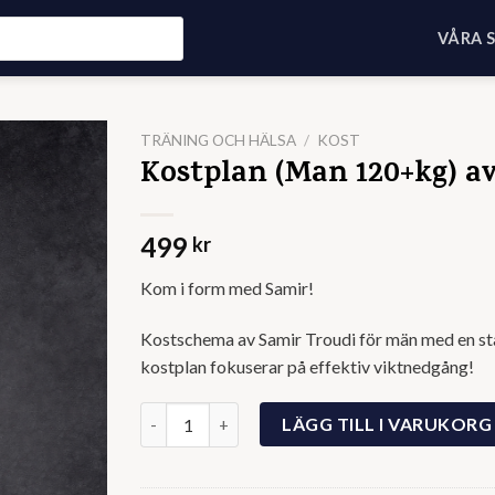
VÅRA 
TRÄNING OCH HÄLSA
/
KOST
Kostplan (Man 120+kg) a
499
kr
Kom i form med Samir!
Kostschema av Samir Troudi för män med en st
kostplan fokuserar på effektiv viktnedgång!
Kostplan (Man 120+kg) av Samir Troudi mängd
LÄGG TILL I VARUKORG