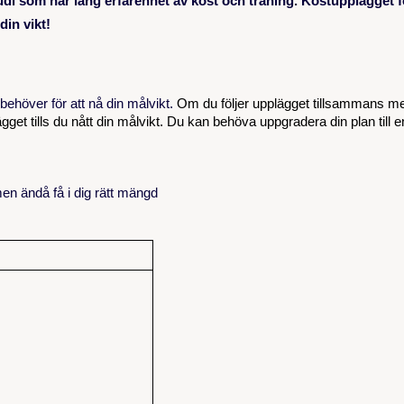
oudi som har lång erfarenhet av kost och träning. Kostupplägget
din vikt!
ehöver för att nå din målvikt.
Om du följer upplägget tillsammans m
get tills du nått din målvikt. Du kan behöva uppgradera din plan till 
men ändå få i dig rätt mängd