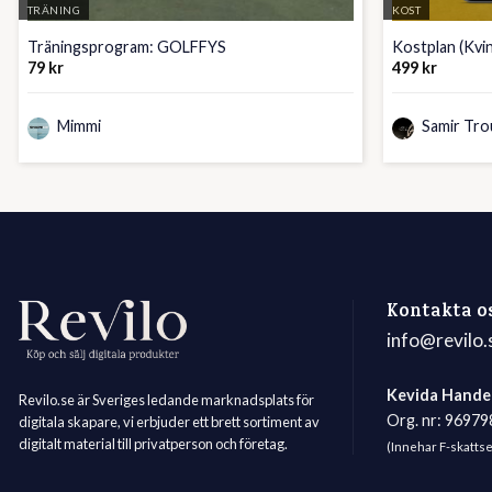
TRÄNING
KOST
Träningsprogram: GOLFFYS
Kostplan (Kvi
79
kr
499
kr
Mimmi
Samir Tro
Kontakta o
info@revilo.
Kevida Hande
Revilo.se är Sveriges ledande marknadsplats för
Org. nr: 9697
digitala skapare, vi erbjuder ett brett sortiment av
digitalt material till privatperson och företag.
(Innehar F-skatts