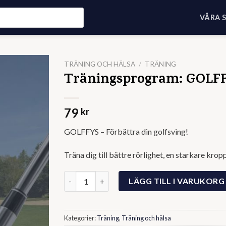
VÅRA 
TRÄNING OCH HÄLSA
/
TRÄNING
Träningsprogram: GOLF
79
kr
GOLFFYS – Förbättra din golfsving!
Träna dig till bättre rörlighet, en starkare krop
Träningsprogram: GOLFFYS mängd
LÄGG TILL I VARUKORG
Kategorier:
Träning
,
Träning och hälsa