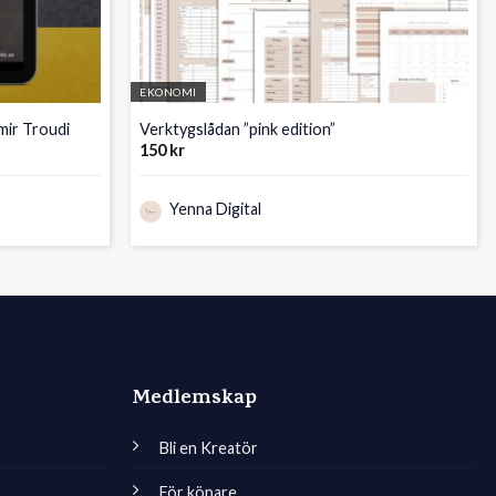
EKONOMI
mir Troudi
Verktygslådan ”pink edition”
150
kr
Yenna Digital
Medlemskap
Bli en Kreatör
För köpare