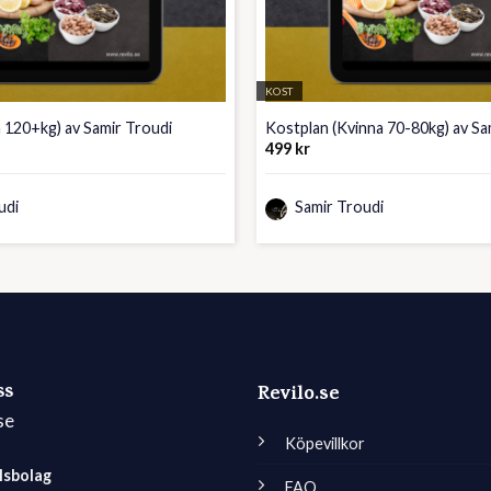
KOST
 120+kg) av Samir Troudi
Kostplan (Kvinna 70-80kg) av Sa
499
kr
udi
Samir Troudi
ss
Revilo.se
se
Köpevillkor
lsbolag
FAQ