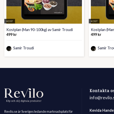
KOST
KOST
Kostplan (Man 90-100kg) av Samir Troudi
Kostplan (Man
499
kr
499
kr
Samir Troudi
Samir Tro
Kontakta o
info@revilo.
Kevida Hande
Revilo.se är Sveriges ledande marknadsplats för