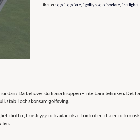
Etiketter:
#golf
,
#golfare
,
#golffys
,
#golfspelare
,
#rörlighet
la rundan? Då behöver du träna kroppen – inte bara tekniken. Det hä
ll, stabil och skonsam golfsving.
t i höfter, bröstrygg och axlar, ökar kontrollen i bålen och minska
llen.