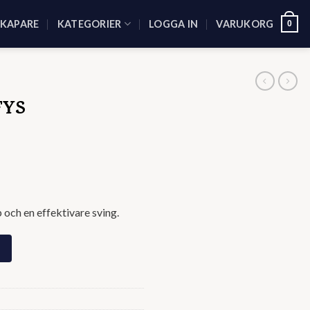
SKAPARE
KATEGORIER
LOGGA IN
VARUKORG
0
FYS
p och en effektivare sving.