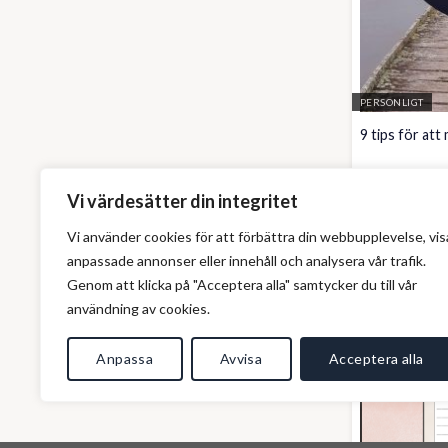
PERSONLIGT
9 tips för att
Det
De
39
kr
25
kr
Vi värdesätter din integritet
ursprun
nu
priset
pr
var:
är
Vi använder cookies för att förbättra din webbupplevelse, vis
coaching
39 kr.
25
anpassade annonser eller innehåll och analysera vår trafik.
Genom att klicka på "Acceptera alla" samtycker du till vår
användning av cookies.
Anpassa
Avvisa
Acceptera alla