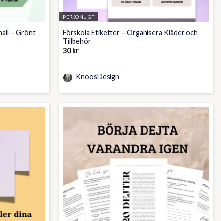
PERSONLIGT
all – Grönt
Förskola Etiketter – Organisera Kläder och
Tillbehör
30
kr
KnoosDesign