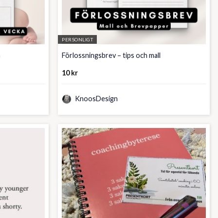
PERSONLIGT
a
Förlossningsbrev – tips och mall
10
kr
KnoosDesign