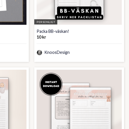
PERSONLIGT
Packa BB-väskan!
10
kr
KnoosDesign