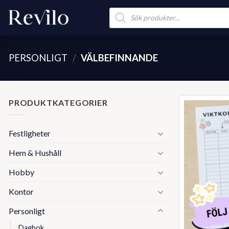
Skip
Products
search
to
content
PERSONLIGT
/
VÄLBEFINNANDE
PRODUKTKATEGORIER
Festligheter
Hem & Hushåll
Hobby
Kontor
Personligt
Dagbok