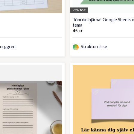
KONTOR
Töm din hjärna! Google Sheets m
tema
t
45
kr
gliga
varande
iset
:
Berggren
Strukturnisse
 kr.