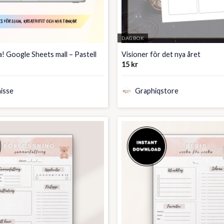
DAGBOK
a! Google Sheets mall – Pastell
Visioner för det nya året
15
kr
isse
Graphiqstore