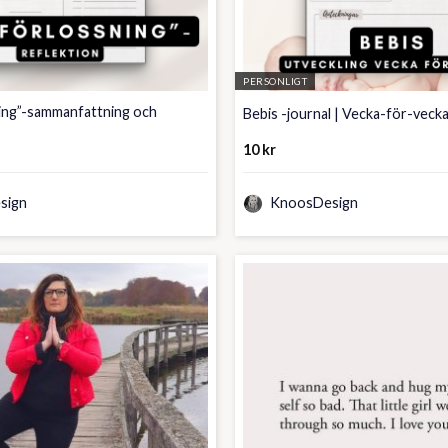
PERSONLIGT
ning”-sammanfattning och
Bebis -journal | Vecka-för-veck
10
kr
sign
KnoosDesign