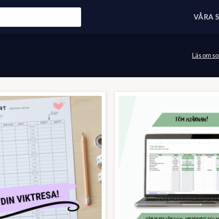
VÅRA 
Läs om so