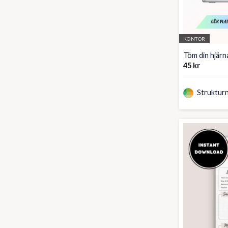
KONTOR
Töm din hjärn
45
kr
Strukturn