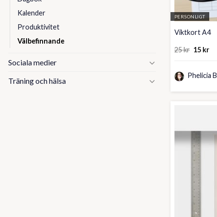
Kalender
PERSONLIGT
Produktivitet
Viktkort A4
Välbefinnande
Det
De
25
kr
15
kr
ursprun
nu
Sociala medier
priset
pr
var:
är
Phelicia 
25 kr.
15
Träning och hälsa