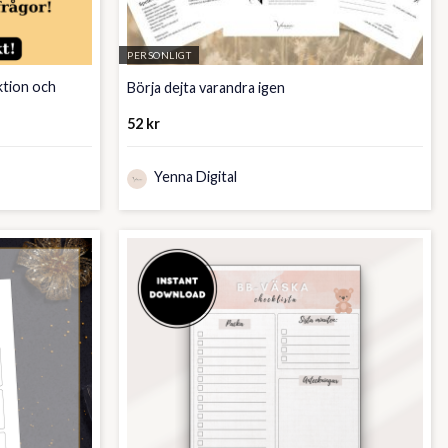
PERSONLIGT
ktion och
Börja dejta varandra igen
52
kr
Yenna Digital