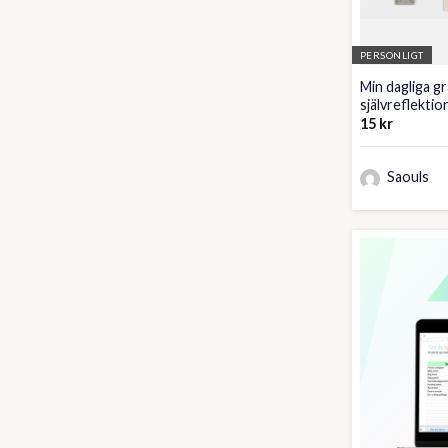
PERSONLIGT
Min dagliga g
självreflekti
15
kr
Saouls