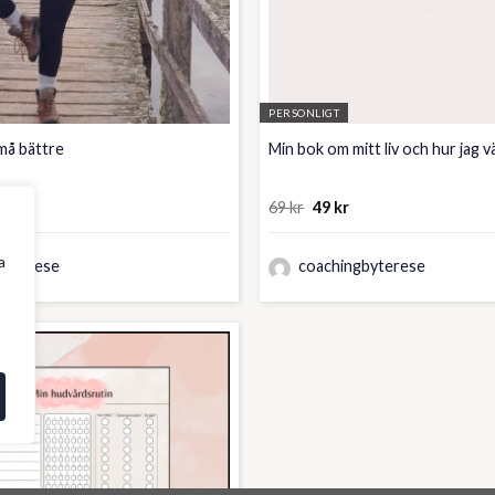
PERSONLIGT
 må bättre
Min bok om mitt liv och hur jag 
t
Det
Det
69
kr
49
kr
gliga
varande
ursprungliga
nuvarande
iset
priset
priset
:
var:
är:
a
byterese
coachingbyterese
 kr.
69 kr.
49 kr.