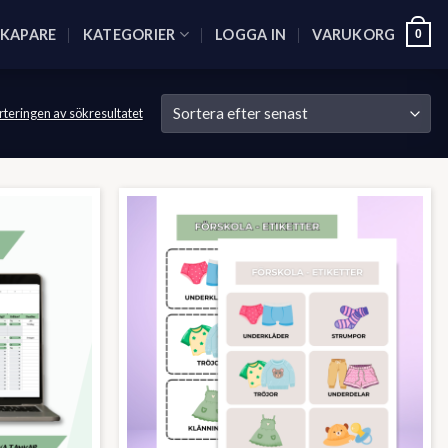
SKAPARE
KATEGORIER
LOGGA IN
VARUKORG
0
rteringen av sökresultatet