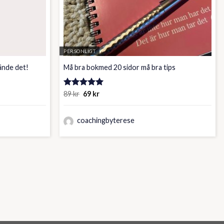
PERSONLIGT
vände det!
Må bra bokmed 20 sidor må bra tips
Det
Det
Betygsatt
89
kr
69
kr
ursprungliga
nuvarande
5.00
av 5
priset
priset
var:
är:
coachingbyterese
89 kr.
69 kr.