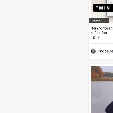
PERSONLIGT
”Min förloss
reflektion
10
kr
KnoosDe