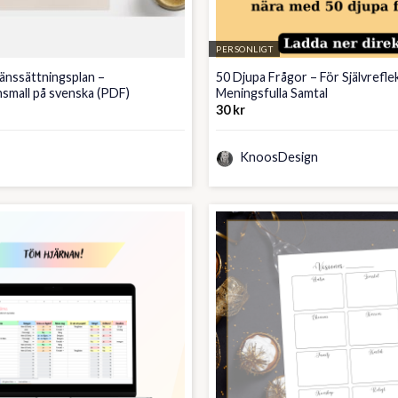
PERSONLIGT
ränssättningsplan –
50 Djupa Frågor – För Självrefle
onsmall på svenska (PDF)
Meningsfulla Samtal
30
kr
KnoosDesign