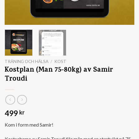
TRÄNING OCH HÄLSA
/
KOST
Kostplan (Man 75-80kg) av Samir
Troudi
499
kr
Kom i form med Samir!
Kostschema av Samir Troudi för män med en startvikt på 75-