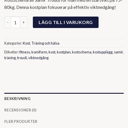
80kg. Denna kostplan fokuserar på effektiv viktnedgång!
Kostplan (Man 75-80kg) av Samir Troudi mängd
LÄGG TILL I VARUKORG
Kategorier:
Kost
,
Träning och hälsa
Etiketter:
fitness
,
komiform
,
kost
,
kostplan
,
kostschema
,
kostupplägg
,
samir
,
träning
,
troudi
,
viktnedgång
BESKRIVNING
RECENSIONER (0)
FLER PRODUKTER