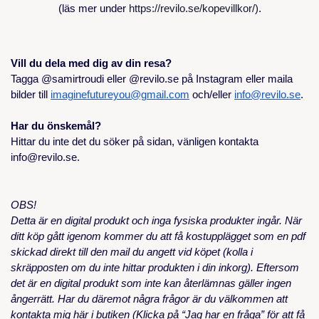
(läs mer under
https://revilo.se/kopevillkor/)
.
Vill du dela med dig av din resa?
Tagga @samirtroudi eller @revilo.se på Instagram eller maila
bilder till
imaginefutureyou@gmail.com
och/eller
info@revilo.se
.
Har du önskemål?
Hittar du inte det du söker på sidan, vänligen kontakta
info@revilo.se.
OBS!
Detta är en digital produkt och inga fysiska produkter ingår. När
ditt köp gått igenom kommer du att få kostupplägget som en pdf
skickad direkt till den mail du angett vid köpet (kolla i
skräpposten om du inte hittar produkten i din inkorg). Eftersom
det är en digital produkt som inte kan återlämnas gäller ingen
ångerrätt. Har du däremot några frågor är du välkommen att
kontakta mig här i butiken (Klicka på “Jag har en fråga” för att få