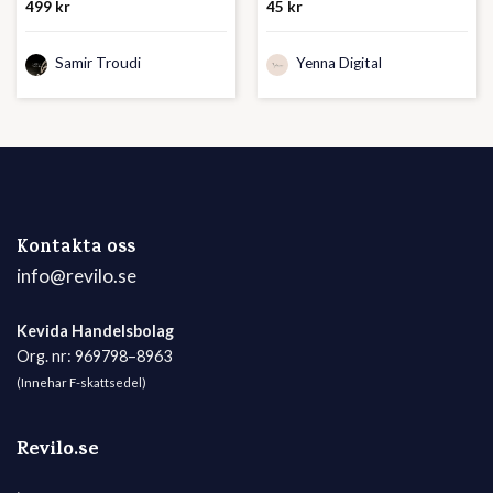
499
kr
45
kr
Samir Troudi
Yenna Digital
Kontakta oss
info@revilo.se
Kevida Handelsbolag
Org. nr: 969798–8963
(Innehar F-skattsedel)
Revilo.se