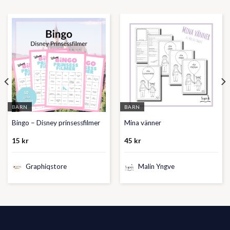
BARN
BARN
Bingo – Disney prinsessfilmer
Mina vänner
15
kr
45
kr
Graphiqstore
Malin Yngve