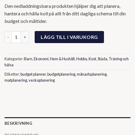
Den nedladdningsbara produkten hjälper dig att planera,
hantera och hålla koll på allt från ditt dagliga schema till din
budget och måltider.
Verktygslådan BASIC mängd
LÄGG TILL I VARUKORG
Kategorier:
Barn
,
Ekonomi
,
Hem & Hushåll
,
Hobby
,
Kost
,
Städa
,
Träning och
hälsa
Etiketter:
budget planner
,
budgetplanering
,
månadsplanering
,
matplanering
,
veckoplanering
BESKRIVNING