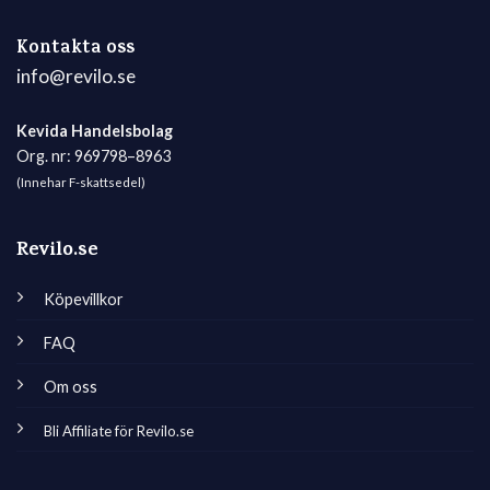
Kontakta oss
info@revilo.se
Kevida Handelsbolag
Org. nr: 969798–8963
(Innehar F-skattsedel)
Revilo.se
Köpevillkor
FAQ
Om oss
Bli Affiliate för Revilo.se