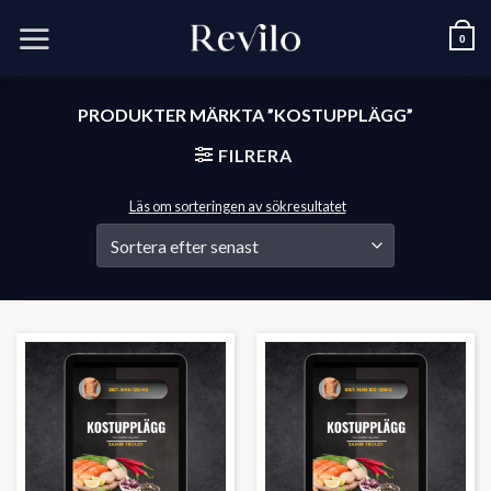
Skip
to
0
content
PRODUKTER MÄRKTA ”KOSTUPPLÄGG”
FILRERA
Läs om sorteringen av sökresultatet