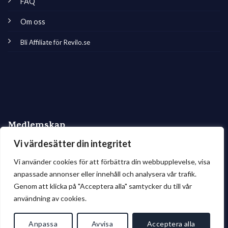
FAQ
Om oss
Bli Affiliate för Revilo.se
Medlemskap
Vi värdesätter din integritet
Bli en Kreatör
Vi använder cookies för att förbättra din webbupplevelse, visa
För köpare
anpassade annonser eller innehåll och analysera vår trafik.
Genom att klicka på "Acceptera alla" samtycker du till vår
Integritetspolicy (GDPR)
användning av cookies.
Anpassa
Avvisa
Acceptera alla