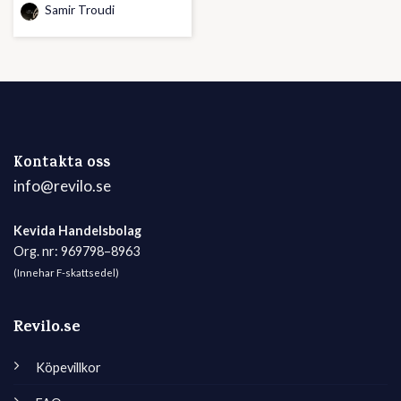
Samir Troudi
Kontakta oss
info@revilo.se
Kevida Handelsbolag
Org. nr: 969798–8963
(Innehar F-skattsedel)
Revilo.se
Köpevillkor