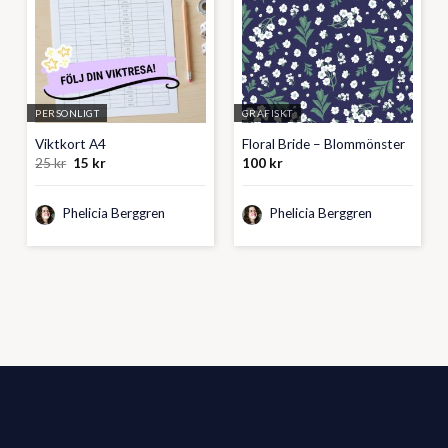
PERSONLIGT
GRAFISKT
Viktkort A4
Floral Bride – Blommönster
Det
Det
25
kr
15
kr
100
kr
ursprungliga
nuvarande
priset
priset
var:
är:
Phelicia Berggren
25 kr.
15 kr.
Phelicia Berggren