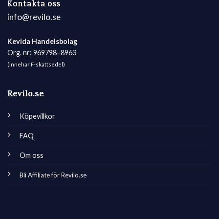
Kontakta oss
info@revilo.se
Kevida Handelsbolag
Org. nr: 969798–8963
(Innehar F-skattsedel)
Revilo.se
Köpevillkor
FAQ
Om oss
Bli Affiliate för Revilo.se