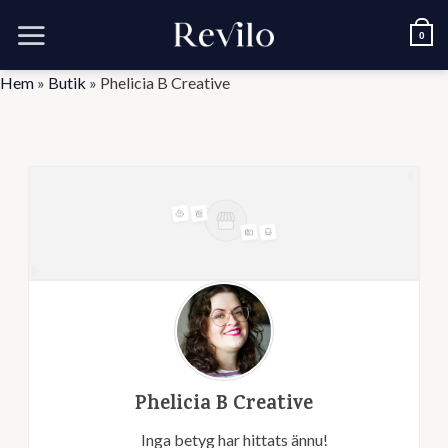
Skip
to
0
content
Hem
»
Butik
»
Phelicia B Creative
Phelicia B Creative
Inga betyg har hittats ännu!