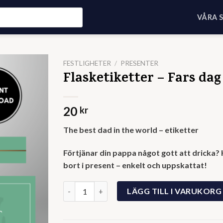
VÅRA 
FESTLIGHETER
/
PRESENTER
Flasketiketter – Fars dag
20
kr
The best dad in the world – etiketter
Förtjänar din pappa något gott att dricka? K
bort i present – enkelt och uppskattat!
Flasketiketter - Fars dag mängd
LÄGG TILL I VARUKORG