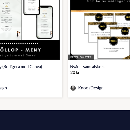
FESTLIGHETER
y (Redigera med Canva)
Nyår – samtalskort
20
kr
ign
KnoosDesign