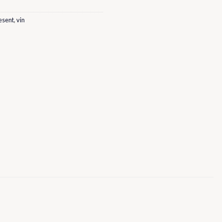
esent
,
vin