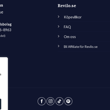
ss
Revilo.se
se
Köpevillkor
lsbolag
FAQ
98–8963
edel)
Om oss
Bli Affiliate för Revilo.se
a