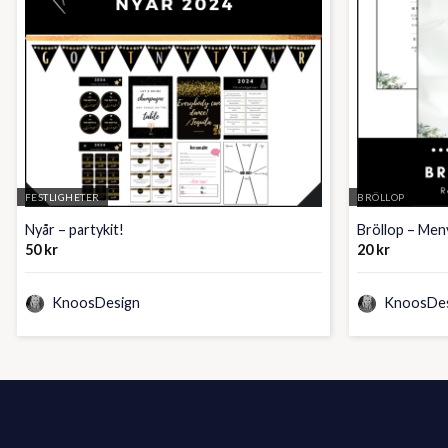
FESTLIGHETER
BRÖLLOP
Nyår – partykit!
Bröllop – Men
50
kr
20
kr
KnoosDesign
KnoosDes