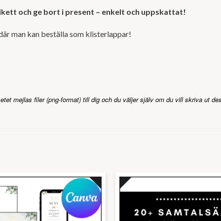
ikett och ge bort i present – enkelt och uppskattat!
t där man kan beställa som klisterlappar!
tet mejlas filer (png-format) till dig och du väljer själv om du vill skriva ut de