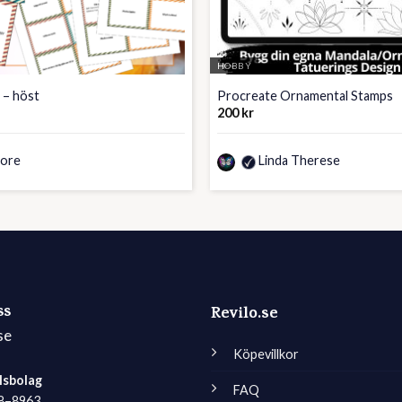
HOBBY
 – höst
Procreate Ornamental Stamps
200
kr
tore
Linda Therese
ss
Revilo.se
se
Köpevillkor
lsbolag
FAQ
98–8963