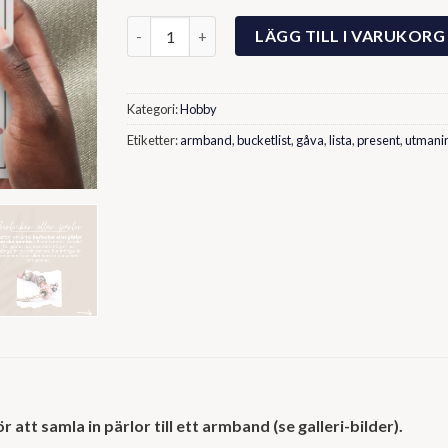
Armbands-utmaningar! (GRATIS) mängd
LÄGG TILL I VARUKORG
Kategori:
Hobby
Etiketter:
armband
,
bucketlist
,
gåva
,
lista
,
present
,
utmani
 att samla in pärlor till ett armband (se galleri-bilder).