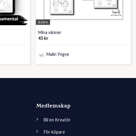
BARN
Mina vänner
45
kr
Malin Yngve
Medlemskap
Bli en Kreatör
För köpare