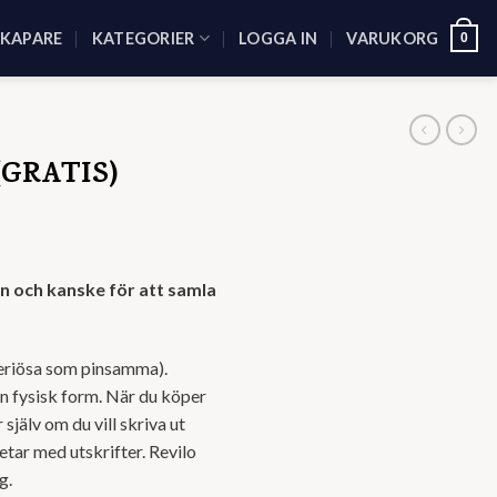
SKAPARE
KATEGORIER
LOGGA IN
VARUKORG
0
(GRATIS)
an och kanske för att samla
eriösa som pinsamma).
on fysisk form. När du köper
 själv om du vill skriva ut
betar med utskrifter. Revilo
g.