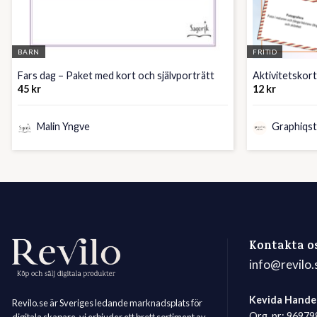
BARN
FRITID
Fars dag – Paket med kort och självporträtt
Aktivitetskort
45
kr
12
kr
Malin Yngve
Graphiqs
Kontakta o
info@revilo.
Kevida Hande
Revilo.se är Sveriges ledande marknadsplats för
Org. nr: 9697