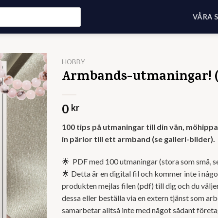
VÅRA 
HOBBY
Armbands-utmaningar! 
0
kr
100 tips på utmaningar till din vän, möhipp
in pärlor till ett armband (se galleri-bilder).
🌟 PDF med 100 utmaningar (stora som små, s
🌟 Detta är en digital fil och kommer inte i någ
produkten mejlas filen (pdf) till dig och du väljer
dessa eller beställa via en extern tjänst som ar
samarbetar alltså inte med något sådant företa