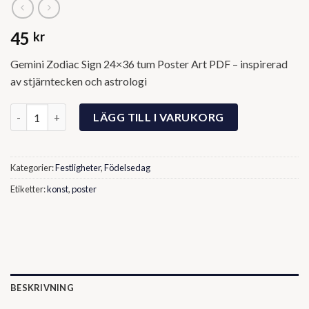
45
kr
Gemini Zodiac Sign 24×36 tum Poster Art PDF – inspirerad
av stjärntecken och astrologi
Gemini Zodiac Sign Poster Art PDF mängd
LÄGG TILL I VARUKORG
Kategorier:
Festligheter
,
Födelsedag
Etiketter:
konst
,
poster
BESKRIVNING