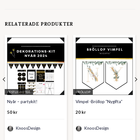
RELATERADE PRODUKTER
FESTLIGHETER
BRÖLLOP
Nyår – partykit!
Vimpel -Bröllop ”Nygifta”
50
kr
20
kr
KnoosDesign
KnoosDesign