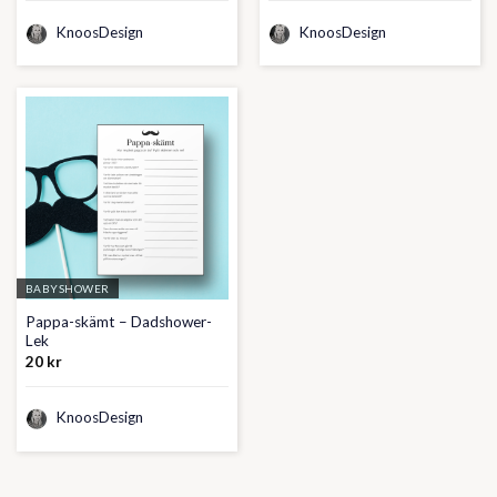
KnoosDesign
KnoosDesign
BABYSHOWER
Pappa-skämt – Dadshower-
Lek
20
kr
KnoosDesign