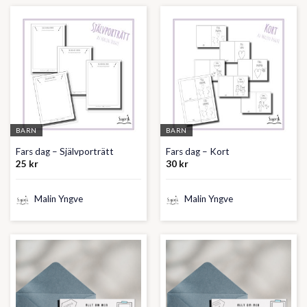
BARN
BARN
Fars dag – Självporträtt
Fars dag – Kort
25
kr
30
kr
Malin Yngve
Malin Yngve