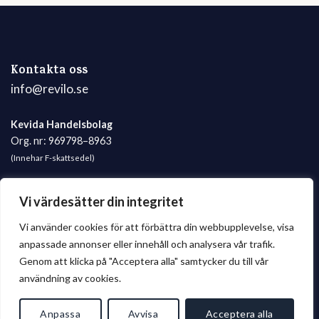
Kontakta oss
info@revilo.se
Kevida Handelsbolag
Org. nr: 969798–8963
(Innehar F-skattsedel)
Revilo.se
Vi värdesätter din integritet
Vi använder cookies för att förbättra din webbupplevelse, visa
Köpevillkor
anpassade annonser eller innehåll och analysera vår trafik.
Genom att klicka på "Acceptera alla" samtycker du till vår
FAQ
användning av cookies.
Om oss
Anpassa
Avvisa
Acceptera alla