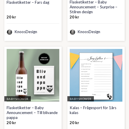
Flasketiketter – Baby
Flasketiketter – Fars dag
Announcement – Surprise –
Stilren design
20
kr
20
kr
KnoosDesign
KnoosDesign
BABYSHOWER
BABYSHOWER
Flasketiketter – Baby
Kalas – Frågesport för 1års
Announcement – Till blivande
kalas
pappa
20
kr
20
kr