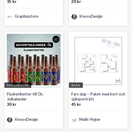
35
kr
20
kr
Graphiqstore
KnoosDesign
FESTLIGHETER
BARN
Flasketiketter till ÖL-
Fars dag – Paket med kort och
Julkalender
självporträtt
30
kr
45
kr
KnoosDesign
Malin Yngve