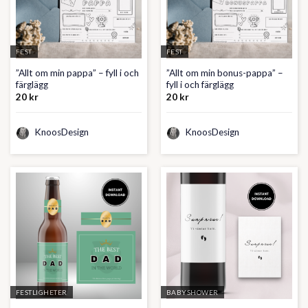
FEST
FEST
”Allt om min pappa” – fyll i och
”Allt om min bonus-pappa” –
färglägg
fyll i och färglägg
20
kr
20
kr
KnoosDesign
KnoosDesign
FESTLIGHETER
BABYSHOWER