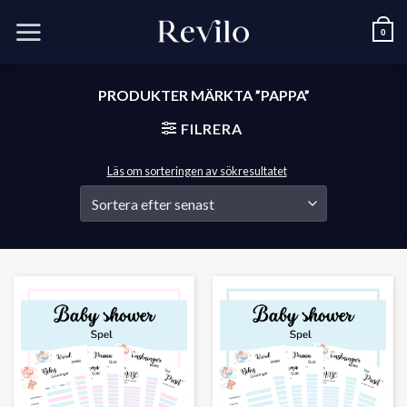
Skip
to
0
content
PRODUKTER MÄRKTA ”PAPPA”
FILRERA
Läs om sorteringen av sökresultatet