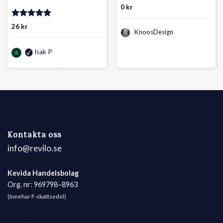
0
kr
Betygsatt
26
kr
KnoosDesign
5.00
av 5
Isak P
Kontakta oss
info@revilo.se
Kevida Handelsbolag
Org. nr: 969798–8963
(Innehar F-skattsedel)