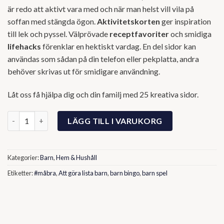
är redo att aktivt vara med och när man helst vill vila på
soffan med stängda ögon.
Aktivitetskorten
ger inspiration
till lek och pyssel. Välprövade
receptfavoriter
och smidiga
lifehacks
förenklar en hektiskt vardag. En del sidor kan
användas som sådan på din telefon eller pekplatta, andra
behöver skrivas ut för smidigare användning.
Låt oss få hjälpa dig och din familj med 25 kreativa sidor.
Enklare vardag mängd
LÄGG TILL I VARUKORG
Kategorier:
Barn
,
Hem & Hushåll
Etiketter:
#måbra
,
Att göra lista barn
,
barn bingo
,
barn spel