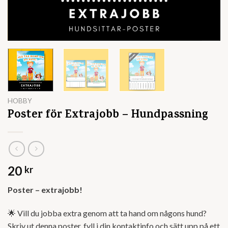
HOBBY
Poster för Extrajobb – Hundpassning
20
kr
Poster – extrajobb!
🌟 Vill du jobba extra genom att ta hand om någons hund?
Skriv ut denna poster, fyll i din kontaktinfo och sätt upp på ett