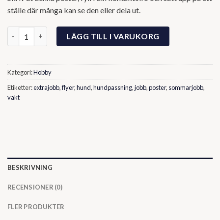
ställe där många kan se den eller dela ut.
Poster för Extrajobb - Hundpassning mängd
LÄGG TILL I VARUKORG
Kategori:
Hobby
Etiketter:
extrajobb
,
flyer
,
hund
,
hundpassning
,
jobb
,
poster
,
sommarjobb
,
vakt
BESKRIVNING
RECENSIONER (0)
FLER PRODUKTER