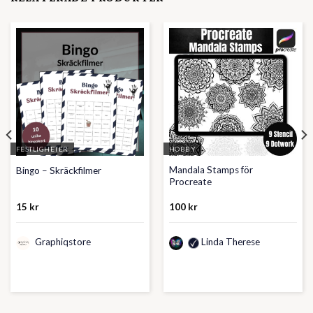
FESTLIGHETER
HOBBY
Mandala Stamps för
Bingo – Skräckfilmer
Procreate
15
kr
100
kr
Graphiqstore
Linda Therese