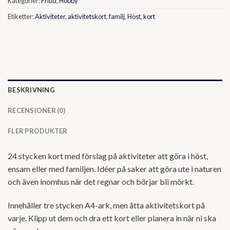
Kategorier:
Fritid
,
Hobby
Etiketter:
Aktiviteter
,
aktivitetskort
,
familj
,
Höst
,
kort
BESKRIVNING
RECENSIONER (0)
FLER PRODUKTER
24 stycken kort med förslag på aktiviteter att göra i höst,
ensam eller med familjen. Idéer på saker att göra ute i naturen
och även inomhus när det regnar och börjar bli mörkt.
Innehåller tre stycken A4-ark, men åtta aktivitetskort på
varje. Klipp ut dem och dra ett kort eller planera in när ni ska