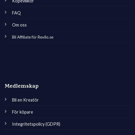
Köpevillkor
FAQ
Om oss
Bli Affiliate för Revilo.se
Medlemskap
Bli en Kreatör
För köpare
Integritetspolicy (GDPR)