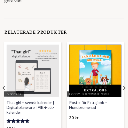
göra vad.
RELATERADE PRODUKTER
E-BÖCKER
HOBBY
That girl – svensk kalender |
Poster för Extrajobb –
Digital planerare | Allt-i-ett-
Hundpromenad
kalender
20
kr
Betygsatt