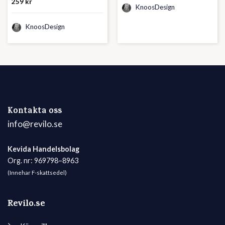
259
kr
KnoosDesign
5.00
av 5
KnoosDesign
Kontakta oss
info@revilo.se
Kevida Handelsbolag
Org. nr: 969798–8963
(Innehar F-skattsedel)
Revilo.se