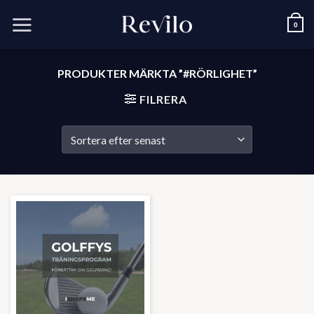
Skip
to
0
content
PRODUKTER MÄRKTA ”#RÖRLIGHET”
FILRERA