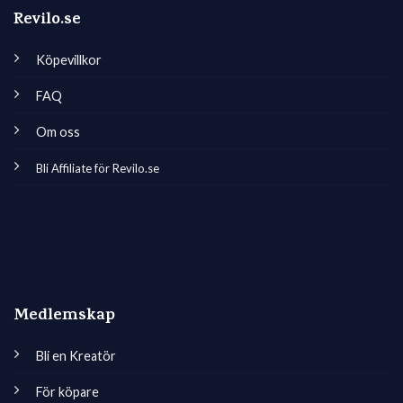
Revilo.se
Köpevillkor
FAQ
Om oss
Bli Affiliate för Revilo.se
Medlemskap
Bli en Kreatör
För köpare