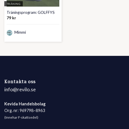
TRÄNING
Träningsprogram: GOLFFYS
79
kr
Mimmi
Kontakta oss
info@revilo.se
Kevida Handelsbolag
Org. nr: 969798–8963
(Innehar F-skattsedel)