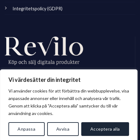
Integritetspolicy (GDPR)
Revilo.se är Sveriges ledande marknadsplats för digitala skapare, vi
Vi värdesätter din integritet
erbjuder ett brett sortiment av digitalt material till privatperson och företag.
Vi använder cookies för att förbättra din webbupplevelse, visa
anpassade annonser eller innehåll och analysera vår trafik.
Genom att klicka på "Acceptera alla" samtycker du till vår
© 2026 Revilo.se
användning av cookies.
Anpassa
Avvisa
Acceptera alla