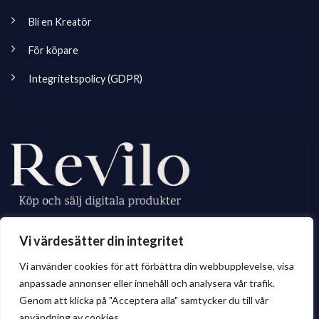
Bli en Kreatör
För köpare
Integritetspolicy (GDPR)
Revilo.se är Sveriges ledande marknadsplats för digitala skapare, vi
Vi värdesätter din integritet
erbjuder ett brett sortiment av digitalt material till privatperson och företag.
Vi använder cookies för att förbättra din webbupplevelse, visa
anpassade annonser eller innehåll och analysera vår trafik.
Genom att klicka på "Acceptera alla" samtycker du till vår
© 2026 Revilo.se
användning av cookies.