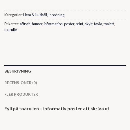
Kategorier:
Hem & Hushåll
,
Inredning
Etiketter:
affisch
,
humor
,
information
,
poster
,
print
,
skylt
,
tavla
,
toalett
,
toarulle
BESKRIVNING
RECENSIONER (0)
FLER PRODUKTER
Fyll på toarullen – informativ poster att skriva ut