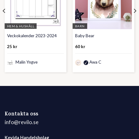
HEM & HUSHÅLL
BARN
Veckokalender 2023-2024
Baby Bear
25
kr
60
kr
Malin Yngve
Awa C
Kontakta oss
info@revilo.se
Kevida Handelsbolag