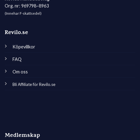
Org. nr: 969798–8963
(Innehar F-skattsedel)
Revilo.se
Köpevillkor
FAQ
Om oss
Bli Affiliate för Revilo.se
Medlemskap