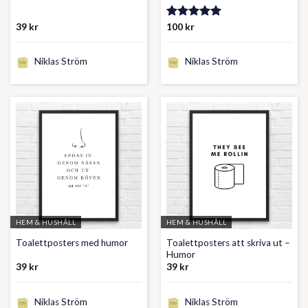
39
kr
Betygsatt
100
kr
5.00
av 5
Niklas Ström
Niklas Ström
HEM & HUSHÅLL
HEM & HUSHÅLL
Toalettposters att skriva ut –
Toalettposters med humor
Humor
39
kr
39
kr
Niklas Ström
Niklas Ström