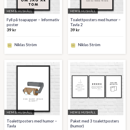
HEM & HUSHÅLL
HEM & HUSHÅLL
Fyll på toapapper – Informativ
Toalettposters med humor –
poster
Tavla 2
39
kr
39
kr
Niklas Ström
Niklas Ström
HEM & HUSHÅLL
HEM & HUSHÅLL
Toalettposters med humor –
Paket med 3 toalettposters
Tavla
(humor)