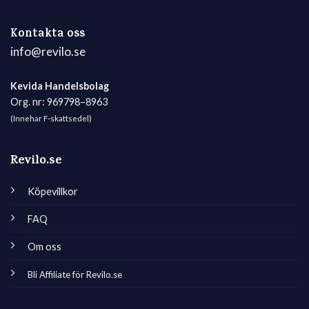
Kontakta oss
info@revilo.se
Kevida Handelsbolag
Org. nr: 969798–8963
(Innehar F-skattsedel)
Revilo.se
Köpevillkor
FAQ
Om oss
Bli Affiliate för Revilo.se