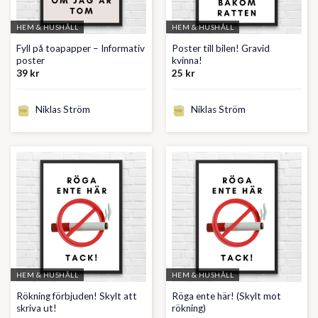
HEM & HUSHÅLL
HEM & HUSHÅLL
Fyll på toapapper – Informativ
Poster till bilen! Gravid
poster
kvinna!
39
kr
25
kr
Niklas Ström
Niklas Ström
HEM & HUSHÅLL
HEM & HUSHÅLL
Rökning förbjuden! Skylt att
Röga ente här! (Skylt mot
skriva ut!
rökning)