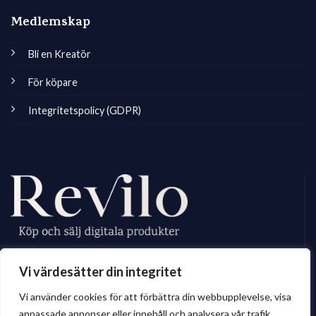
Medlemskap
Bli en Kreatör
För köpare
Integritetspolicy (GDPR)
Revilo.se är Sveriges ledande marknadsplats för digitala skapare, vi
Vi värdesätter din integritet
erbjuder ett brett sortiment av digitalt material till privatperson och företag.
Vi använder cookies för att förbättra din webbupplevelse, visa
anpassade annonser eller innehåll och analysera vår trafik.