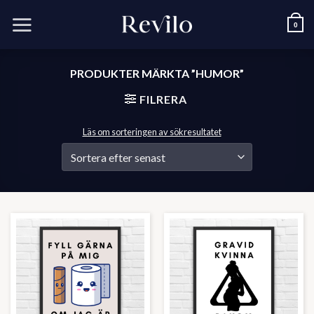
Skip
to
0
content
PRODUKTER MÄRKTA ”HUMOR”
FILRERA
Läs om sorteringen av sökresultatet