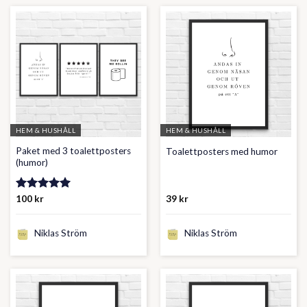
HEM & HUSHÅLL
HEM & HUSHÅLL
Paket med 3 toalettposters
Toalettposters med humor
(humor)
Betygsatt
100
kr
39
kr
5.00
av 5
Niklas Ström
Niklas Ström