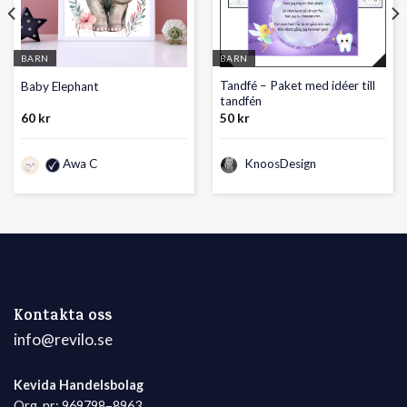
BARN
BARN
Tandfé – Paket med idéer till
Baby Elephant
tandfén
60
kr
50
kr
Awa C
KnoosDesign
Kontakta oss
info@revilo.se
Kevida Handelsbolag
Org. nr: 969798–8963