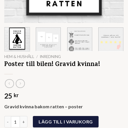
HEM & HUSHÅLL
/
INREDNING
Poster till bilen! Gravid kvinna!
25
kr
Gravid kvinna bakom ratten – poster
Poster till bilen! Gravid kvinna! mängd
LÄGG TILL I VARUKORG