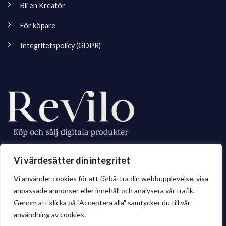
Bli en Kreatör
För köpare
Integritetspolicy (GDPR)
Revilo.se är Sveriges ledande marknadsplats för digitala skapare, vi
Vi värdesätter din integritet
erbjuder ett brett sortiment av digitalt material till privatperson och företag.
Vi använder cookies för att förbättra din webbupplevelse, visa
anpassade annonser eller innehåll och analysera vår trafik.
Genom att klicka på "Acceptera alla" samtycker du till vår
© 2026 Revilo.se
användning av cookies.