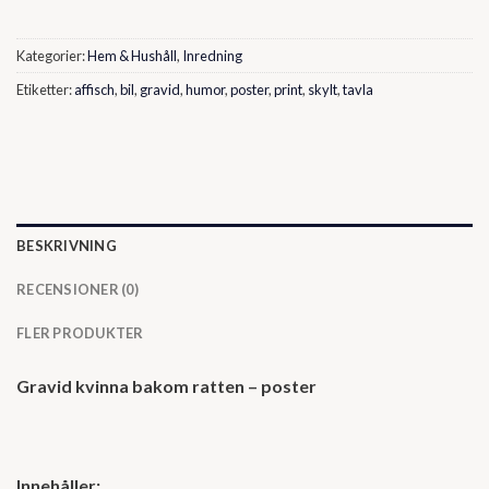
Kategorier:
Hem & Hushåll
,
Inredning
Etiketter:
affisch
,
bil
,
gravid
,
humor
,
poster
,
print
,
skylt
,
tavla
BESKRIVNING
RECENSIONER (0)
FLER PRODUKTER
Gravid kvinna bakom ratten – poster
Innehåller: