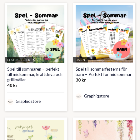
FESTLIGHETER
BARN
Spel till sommaren – perfekt
Spel till sommarfesterna för
till midsommar, kräftskiva och
barn – Perfekt för midsommar
grillkvällar
30
kr
40
kr
Graphiqstore
Graphiqstore