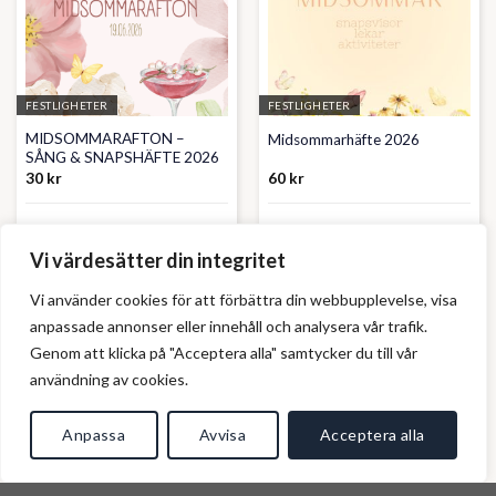
FESTLIGHETER
FESTLIGHETER
MIDSOMMARAFTON –
Midsommarhäfte 2026
SÅNG & SNAPSHÄFTE 2026
30
kr
60
kr
My Richardson
Moa Karlsson
Vi värdesätter din integritet
Vi använder cookies för att förbättra din webbupplevelse, visa
anpassade annonser eller innehåll och analysera vår trafik.
Genom att klicka på "Acceptera alla" samtycker du till vår
användning av cookies.
Anpassa
Avvisa
Acceptera alla
EKONOMI
BABYSHOWER