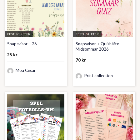
FESTLIGHETER
FESTLIGHETER
Snapsvisor + Quizhäfte
Snapsvisor – 26
Midsommar 2026
25
kr
70
kr
Moa Cesar
Print collection