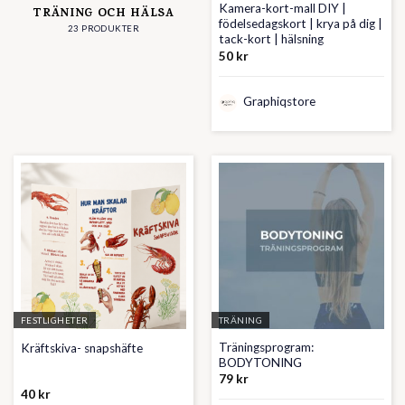
Kamera-kort-mall DIY |
TRÄNING OCH HÄLSA
födelsedagskort | krya på dig |
23 PRODUKTER
tack-kort | hälsning
50
kr
Graphiqstore
FESTLIGHETER
TRÄNING
Träningsprogram:
Kräftskiva- snapshäfte
BODYTONING
79
kr
40
kr