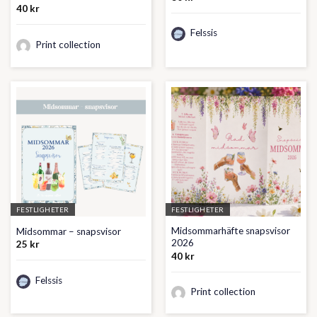
40
kr
Felssis
Print collection
FESTLIGHETER
FESTLIGHETER
Midsommarhäfte snapsvisor
Midsommar – snapsvisor
2026
25
kr
40
kr
Felssis
Print collection