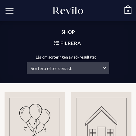
Skip
to
0
content
SHOP
FILRERA
Läs om sorteringen av sökresultatet