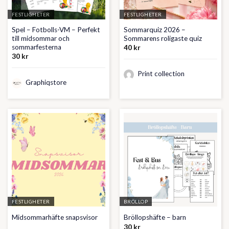
FESTLIGHETER
FESTLIGHETER
Spel – Fotbolls-VM – Perfekt
Sommarquiz 2026 –
till midsommar och
Sommarens roligaste quiz
sommarfesterna
40
kr
30
kr
Print collection
Graphiqstore
FESTLIGHETER
BRÖLLOP
Midsommarhäfte snapsvisor
Bröllopshäfte – barn
30
kr