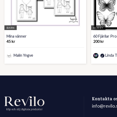
BARN
HOBBY
Mina vänner
60 Fjärilar Pr
45
kr
200
kr
Malin Yngve
Linda 
Kontakta o
info@revilo.