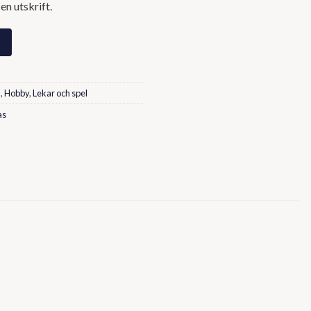
en utskrift.
l
,
Hobby
,
Lekar och spel
as