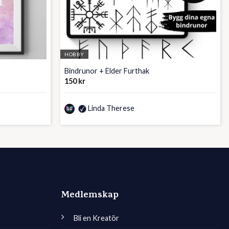
HOBBY
Bindrunor + Elder Furthak
150
kr
Linda Therese
Medlemskap
Bli en Kreatör