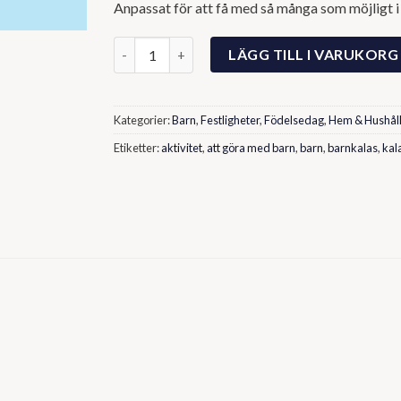
Anpassat för att få med så många som möjligt i 
Fiskedamm Kalas-Kit mängd
LÄGG TILL I VARUKORG
Kategorier:
Barn
,
Festligheter
,
Födelsedag
,
Hem & Hushål
Etiketter:
aktivitet
,
att göra med barn
,
barn
,
barnkalas
,
kal