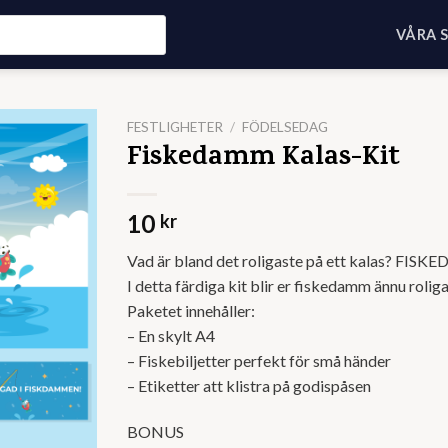
VÅRA 
FESTLIGHETER
/
FÖDELSEDAG
Fiskedamm Kalas-Kit
10
kr
Vad är bland det roligaste på ett kalas? FIS
I detta färdiga kit blir er fiskedamm ännu rolig
Paketet innehåller:
– En skylt A4
– Fiskebiljetter perfekt för små händer
– Etiketter att klistra på godispåsen
BONUS