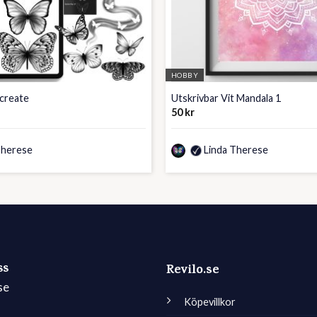
HOBBY
ocreate
Utskrivbar Vit Mandala 1
50
kr
Therese
Linda Therese
ss
Revilo.se
se
Köpevillkor