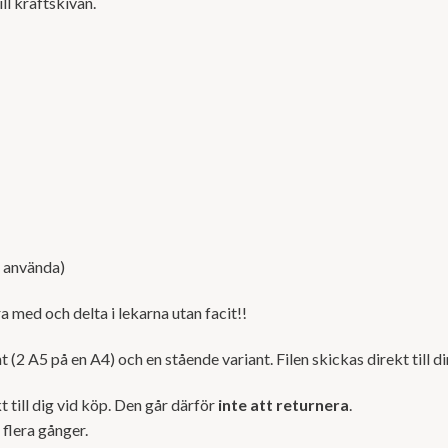
ill kräftskivan.
ll använda)
ra med och delta i lekarna utan facit!!
 (2 A5 på en A4) och en stående variant. Filen skickas direkt till d
 till dig vid köp. Den går därför
inte att returnera
.
 flera gånger.