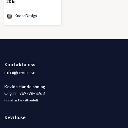
20
kr
KnoosDesign
Kontakta oss
info@revilo.se
Kevida Handelsbolag
Org. nr: 969798–8963
(Innehar F-skattsedel)
Revilo.se