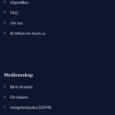
Köpevillkor
FAQ
Om oss
Bli Affiliate för Revilo.se
Medlemskap
Bli en Kreatör
För köpare
Integritetspolicy (GDPR)