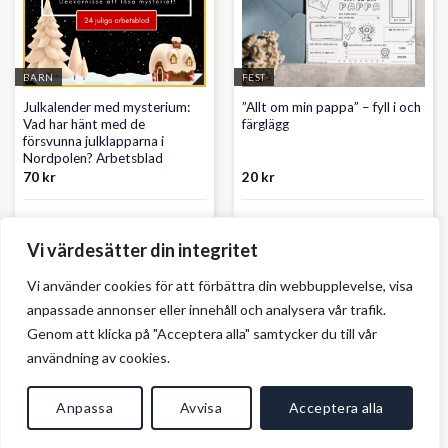
BARN
FEST
Julkalender med mysterium:
”Allt om min pappa” – fyll i och
Vad har hänt med de
färglägg
försvunna julklapparna i
Nordpolen? Arbetsblad
70
kr
20
kr
KnoosDesign
KnoosDesign
Vi värdesätter din integritet
Vi använder cookies för att förbättra din webbupplevelse, visa
anpassade annonser eller innehåll och analysera vår trafik.
Genom att klicka på "Acceptera alla" samtycker du till vår
användning av cookies.
Anpassa
Avvisa
Acceptera alla