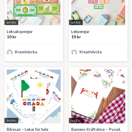
BARN
BARN
Leksakspengar
Lekpengar
10
kr
10
kr
Kreativlycka
Kreativlycka
BARN
BARN
Bilresan – Lekar för hela
Barnens Kräftskiva – Pyssel,