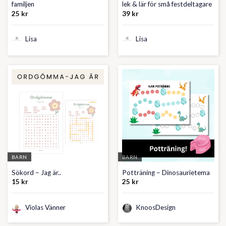
familjen
lek & lär för små festdeltagare
25
kr
39
kr
Lisa
Lisa
BARN
BARN
Sökord – Jag är..
Potträning – Dinosaurietema
15
kr
25
kr
Violas Vänner
KnoosDesign