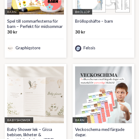
BARN
BRÖLLOP
Spel till sommarfesterna för
Bröllopshäfte – barn
barn – Perfekt för midsommar
30
kr
30
kr
Graphiqstore
Felssis
BABYSHOWER
BARN
Baby Shower lek – Gissa
Veckoschema med färgade
bebisen, likheter &
dagar.