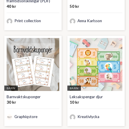
framtidsönskningar (PDF)
40
kr
50
kr
Print collection
Anna Karlsson
BARN
BARN
Barnvaktskuponger
Leksakspengar djur
30
kr
10
kr
Graphiqstore
Kreativlycka