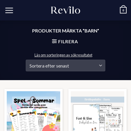
Skip
to
0
content
PRODUKTER MÄRKTA ”BARN”
FILRERA
Läs om sorteringen av sökresultatet