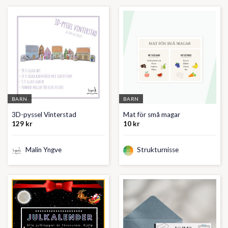
BARN
BARN
3D-pyssel Vinterstad
Mat för små magar
129
kr
10
kr
Malin Yngve
Strukturnisse