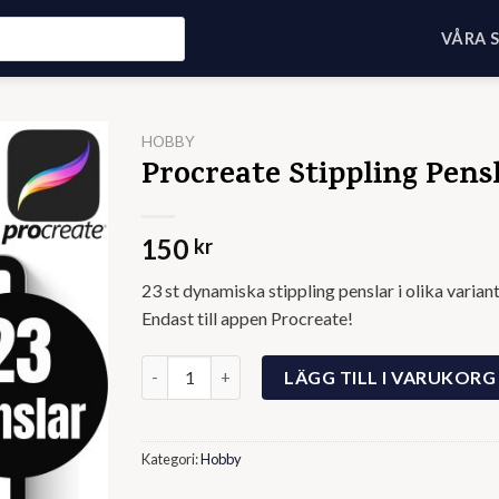
VÅRA 
HOBBY
Procreate Stippling Pens
150
kr
23 st dynamiska stippling penslar i olika variant
Endast till appen Procreate!
Procreate Stippling Penslar mängd
LÄGG TILL I VARUKORG
Kategori:
Hobby