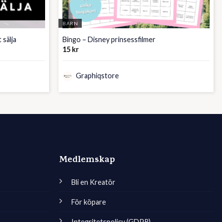
BARN
 sälja
Bingo – Disney prinsessfilmer
15
kr
Graphiqstore
Medlemskap
Bli en Kreatör
För köpare
Integritetspolicy (GDPR)