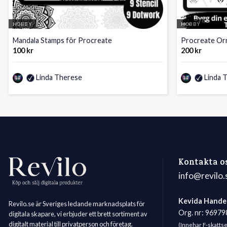
HOBBY
HOBBY
Mandala Stamps för Procreate
Procreate Or
100
kr
200
kr
Linda Therese
Linda 
Kontakta o
info@revilo.
Kevida Hande
Revilo.se är Sveriges ledande marknadsplats för
Org. nr: 9697
digitala skapare, vi erbjuder ett brett sortiment av
digitalt material till privatperson och företag.
(Innehar F-skatts