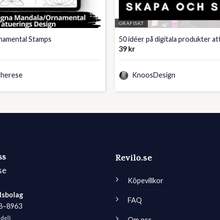
GRAFISKT
namental Stamps
50 idéer på digitala produkter att
39
kr
Therese
KnoosDesign
ss
Revilo.se
se
Köpevillkor
lsbolag
FAQ
98–8963
edel)
Om oss