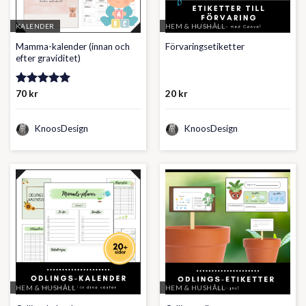
KALENDER
HEM & HUSHÅLL
Mamma-kalender (innan och
Förvaringsetiketter
efter graviditet)
Betygsatt
70
kr
20
kr
5.00
av 5
KnoosDesign
KnoosDesign
HEM & HUSHÅLL
HEM & HUSHÅLL