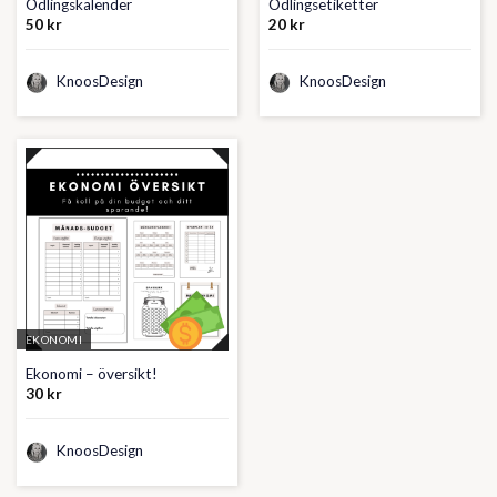
Odlingskalender
Odlingsetiketter
50
kr
20
kr
KnoosDesign
KnoosDesign
EKONOMI
Ekonomi – översikt!
30
kr
KnoosDesign