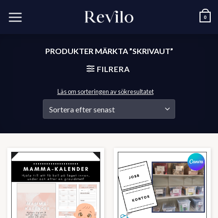
Skip
to
0
content
PRODUKTER MÄRKTA ”SKRIVAUT”
FILRERA
Läs om sorteringen av sökresultatet