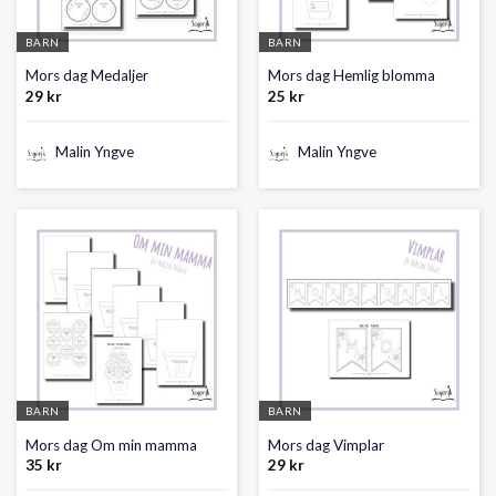
BARN
BARN
Mors dag Medaljer
Mors dag Hemlig blomma
29
kr
25
kr
Malin Yngve
Malin Yngve
BARN
BARN
Mors dag Om min mamma
Mors dag Vimplar
35
kr
29
kr