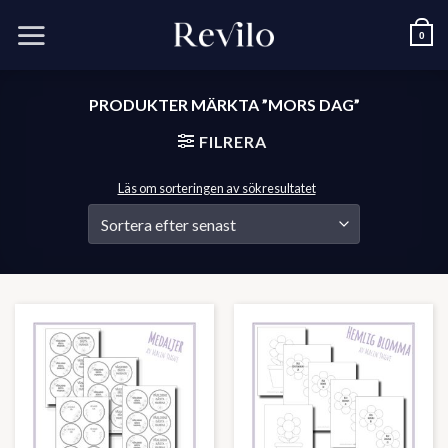
Skip
to
0
content
PRODUKTER MÄRKTA ”MORS DAG”
FILRERA
Läs om sorteringen av sökresultatet