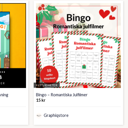
FESTLIGHETER
sning
Bingo – Romantiska Julfilmer
15
kr
Graphiqstore