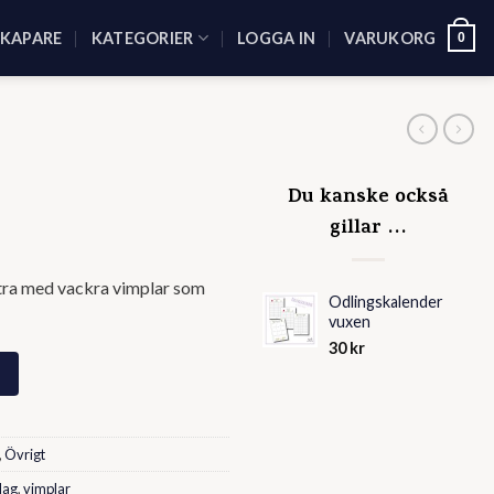
SKAPARE
KATEGORIER
LOGGA IN
VARUKORG
0
Du kanske också
gillar …
extra med vackra vimplar som
Odlingskalender
vuxen
30
kr
,
Övrigt
dag
,
vimplar