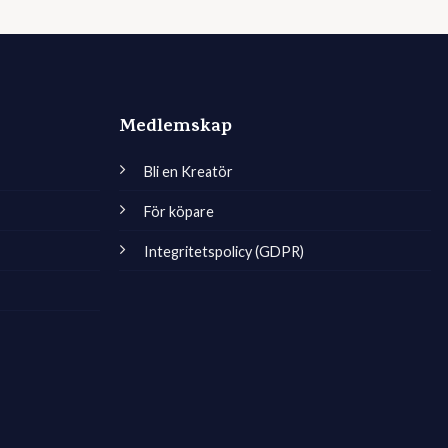
Medlemskap
Bli en Kreatör
För köpare
Integritetspolicy (GDPR)