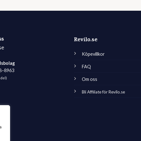
ss
Revilo.se
se
Köpevillkor
lsbolag
FAQ
98–8963
edel)
Om oss
Bli Affiliate för Revilo.se
a