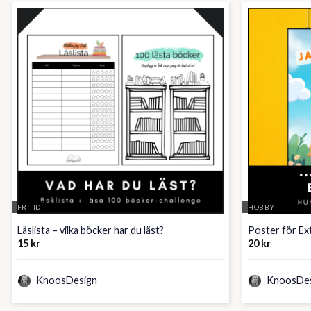
FRITID
HOBBY
Läslista – vilka böcker har du läst?
Poster för E
15
kr
20
kr
KnoosDesign
KnoosDes