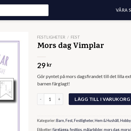
VÅRA 
FESTLIGHETER
/
FEST
Mors dag Vimplar
29
kr
Gör pyntet på mors dagsfirandet till det lilla 
barnen färglagt!
Mors dag Vimplar mängd
LÄGG TILL I VARUKORG
Kategorier:
Barn
,
Fest
,
Festligheter
,
Hem & Hushåll
,
Hobby
Etiketter:
färglägga
,
festtips
,
målarbilder
,
mors dag
,
mors