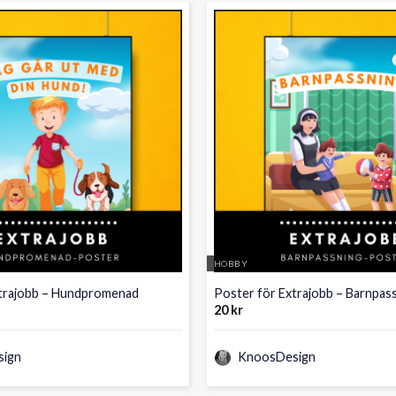
HOBBY
xtrajobb – Hundpromenad
Poster för Extrajobb – Barnpas
20
kr
ign
KnoosDesign