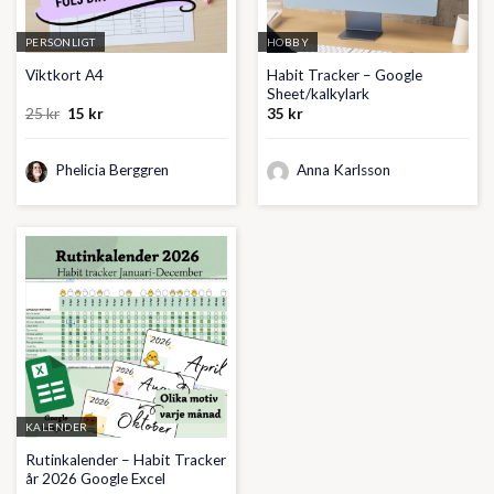
PERSONLIGT
HOBBY
Habit Tracker – Google
Viktkort A4
Sheet/kalkylark
Det
Det
25
kr
15
kr
35
kr
ursprungliga
nuvarande
priset
priset
var:
är:
Phelicia Berggren
25 kr.
15 kr.
Anna Karlsson
KALENDER
Rutinkalender – Habit Tracker
år 2026 Google Excel