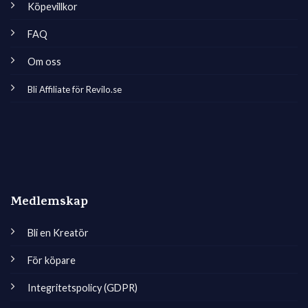
Köpevillkor
FAQ
Om oss
Bli Affiliate för Revilo.se
Medlemskap
Bli en Kreatör
För köpare
Integritetspolicy (GDPR)