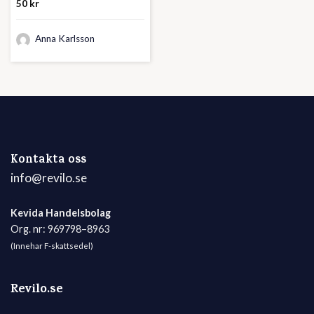
50
kr
Anna Karlsson
Kontakta oss
info@revilo.se
Kevida Handelsbolag
Org. nr: 969798–8963
(Innehar F-skattsedel)
Revilo.se