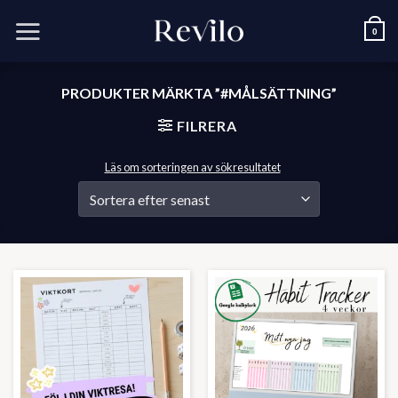
Skip
to
0
content
PRODUKTER MÄRKTA ”#MÅLSÄTTNING”
FILRERA
Läs om sorteringen av sökresultatet