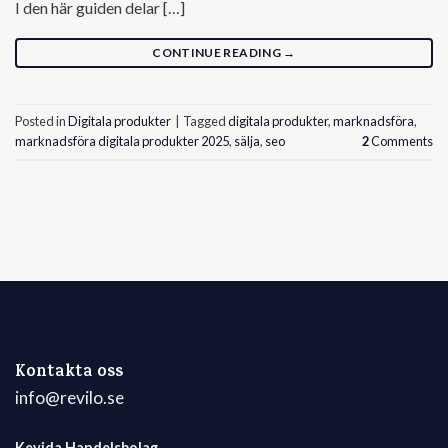
I den här guiden delar […]
CONTINUE READING
→
Posted in
Digitala produkter
|
Tagged
digitala produkter
,
marknadsföra
,
marknadsföra digitala produkter 2025
,
sälja
,
seo
2
Comments
Kontakta oss
info@revilo.se
Kevida Handelsbolag