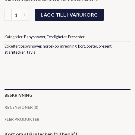
Stjärntecken- kort om bebis mängd
LÄGG TILL I VARUKORG
Kategorier:
Babyshower
,
Festligheter
,
Presenter
Etiketter:
babyshower
,
horoskop
,
inredning
,
kort
,
poster
,
present
,
stjärntecken
,
tavla
BESKRIVNING
RECENSIONER (0)
FLER PRODUKTER
Kort om stjärntecken (till bebis)!