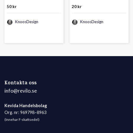
50
kr
20
kr
KnoosDesign
KnoosDesign
Kontakta oss
info@revilo.se
Kevida Handelsbolag
Org. nr: 969798–8963
(Innehar F-skattsedel)