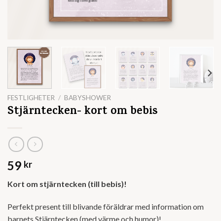
FESTLIGHETER
/
BABYSHOWER
Stjärntecken- kort om bebis
59
kr
Kort om stjärntecken (till bebis)!
Perfekt present till blivande föräldrar med information om
barnets Stjärntecken (med värme och humor)!