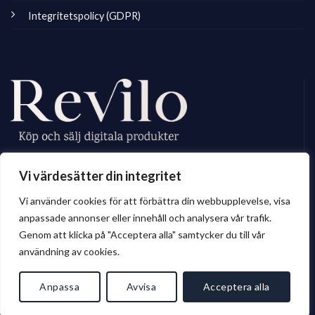
Integritetspolicy (GDPR)
Revilo.se är Sveriges ledande marknadsplats för digitala skapare, vi
Vi värdesätter din integritet
erbjuder ett brett sortiment av digitalt material till privatperson och företag.
Vi använder cookies för att förbättra din webbupplevelse, visa
anpassade annonser eller innehåll och analysera vår trafik.
Genom att klicka på "Acceptera alla" samtycker du till vår
© 2026 Revilo.se
användning av cookies.
Anpassa
Avvisa
Acceptera alla