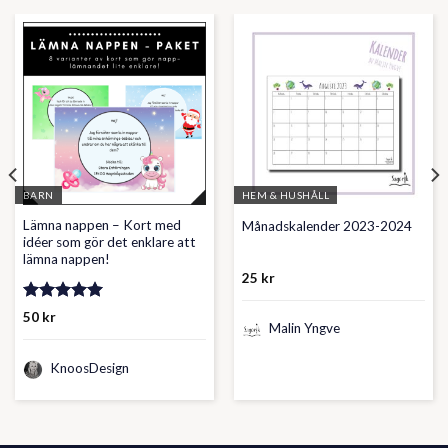
BARN
HEM & HUSHÅLL
Lämna nappen – Kort med
Månadskalender 2023-2024
idéer som gör det enklare att
lämna nappen!
25
kr
Betygsatt
50
kr
Malin Yngve
5.00
av 5
KnoosDesign