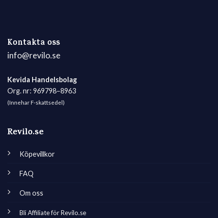
Kontakta oss
info@revilo.se
Kevida Handelsbolag
Org. nr: 969798–8963
(Innehar F-skattsedel)
Revilo.se
Köpevillkor
FAQ
Om oss
Bli Affiliate för Revilo.se