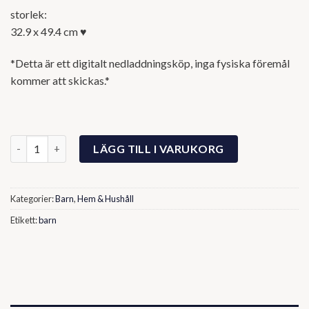
storlek:
32.9 x 49.4 cm ♥
*Detta är ett digitalt nedladdningsköp, inga fysiska föremål
kommer att skickas.*
Baby Fox mängd
LÄGG TILL I VARUKORG
Kategorier:
Barn
,
Hem & Hushåll
Etikett:
barn