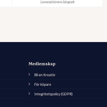
Leverantörens biografi
Medlemskap
Bli en Kreatör
För köpare
Integritetspolicy (GDPR)