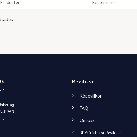
Produkter
Recensioner
ttades
ss
Revilo.se
se
Köpevillkor
lsbolag
FAQ
98–8963
edel)
Om oss
Bli Affiliate för Revilo.se