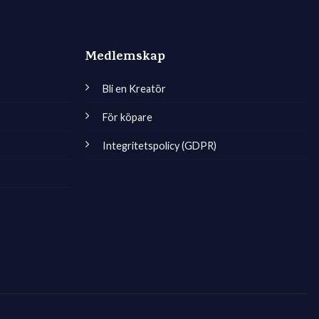
Medlemskap
Bli en Kreatör
För köpare
Integritetspolicy (GDPR)