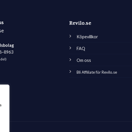
ss
Revilo.se
se
Köpevillkor
lsbolag
FAQ
98–8963
edel)
Om oss
Bli Affiliate för Revilo.se
a