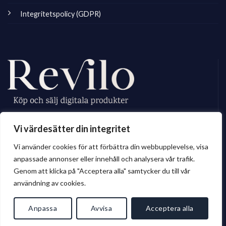
Integritetspolicy (GDPR)
Revilo.se är Sveriges ledande marknadsplats för digitala skapare, vi
Vi värdesätter din integritet
erbjuder ett brett sortiment av digitalt material till privatperson och företag.
Vi använder cookies för att förbättra din webbupplevelse, visa
anpassade annonser eller innehåll och analysera vår trafik.
Genom att klicka på "Acceptera alla" samtycker du till vår
© 2026 Revilo.se
användning av cookies.
Anpassa
Avvisa
Acceptera alla