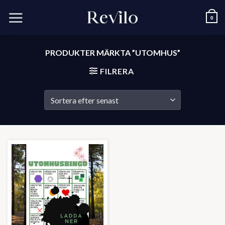
Skip
to
0
content
PRODUKTER MÄRKTA ”UTOMHUS”
FILRERA