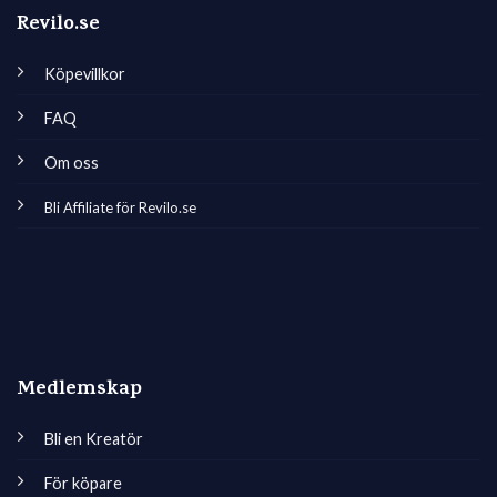
Revilo.se
Köpevillkor
FAQ
Om oss
Bli Affiliate för Revilo.se
Medlemskap
Bli en Kreatör
För köpare