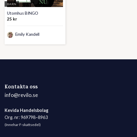
BARN
Utomhus BINGO
25
kr
Emily Kandell
Kontakta oss
info@revilo.se
Kevida Handelsbolag
Org. nr: 969798–8963
(Innehar F-skattsedel)