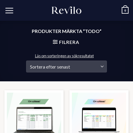
Skip
to
0
content
PRODUKTER MÄRKTA ”TODO”
FILRERA
Läs om sorteringen av sökresultatet