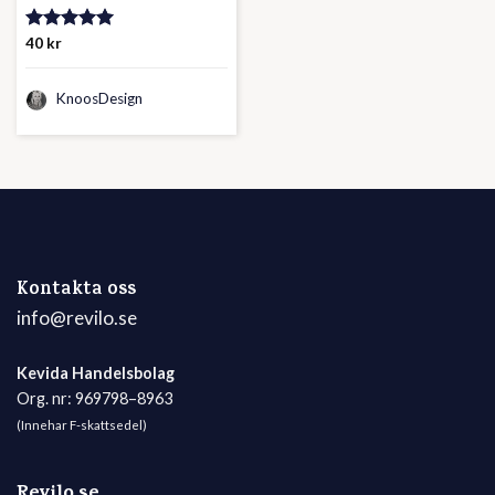
Betygsatt
40
kr
5.00
av 5
KnoosDesign
Kontakta oss
info@revilo.se
Kevida Handelsbolag
Org. nr: 969798–8963
(Innehar F-skattsedel)
Revilo.se