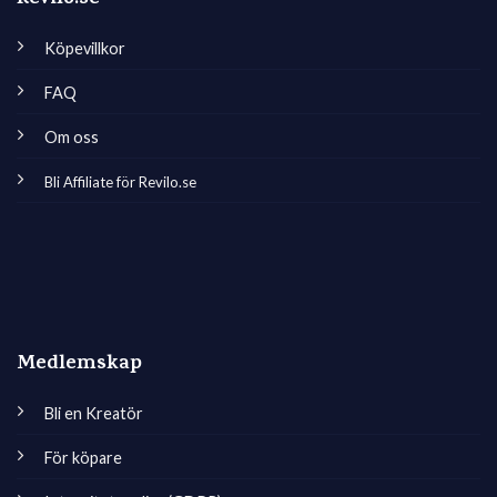
Köpevillkor
FAQ
Om oss
Bli Affiliate för Revilo.se
Medlemskap
Bli en Kreatör
För köpare