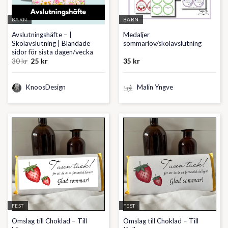
BARN
BARN
Avslutningshäfte – |
Medaljer
Skolavslutning | Blandade
sommarlov/skolavslutning
sidor för sista dagen/vecka
Det
Det
30
kr
25
kr
35
kr
ursprungliga
nuvarande
priset
priset
var:
är:
KnoosDesign
30 kr.
25 kr.
Malin Yngve
FEST
FEST
Omslag till Choklad – Till
Omslag till Choklad – Till