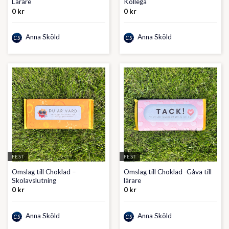
Lärare
Kollega
0
kr
0
kr
Anna Sköld
Anna Sköld
FEST
FEST
Omslag till Choklad –
Omslag till Choklad -Gåva till
Skolavslutning
lärare
0
kr
0
kr
Anna Sköld
Anna Sköld