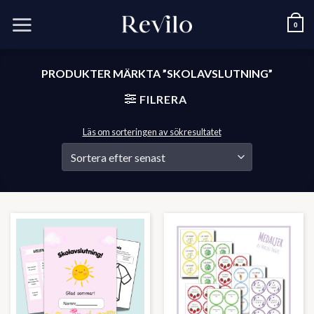
Skip
to
0
content
PRODUKTER MÄRKTA ”SKOLAVSLUTNING”
FILRERA
Läs om sorteringen av sökresultatet