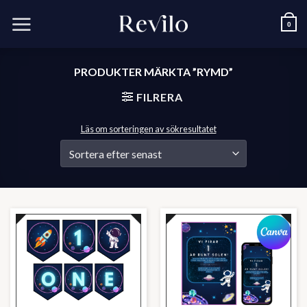
Skip
to
0
content
PRODUKTER MÄRKTA ”RYMD”
FILRERA
Läs om sorteringen av sökresultatet