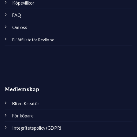
Köpevillkor
FAQ
Om oss
Bli Affiliate för Revilo.se
Medlemskap
Bli en Kreatör
För köpare
Integritetspolicy (GDPR)