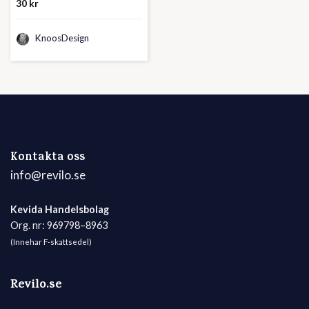
30
kr
KnoosDesign
Kontakta oss
info@revilo.se
Kevida Handelsbolag
Org. nr: 969798–8963
(Innehar F-skattsedel)
Revilo.se