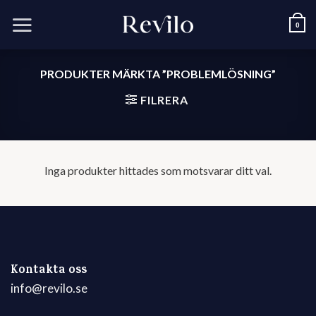
Skip
to
0
content
PRODUKTER MÄRKTA ”PROBLEMLÖSNING”
FILRERA
Inga produkter hittades som motsvarar ditt val.
Kontakta oss
info@revilo.se