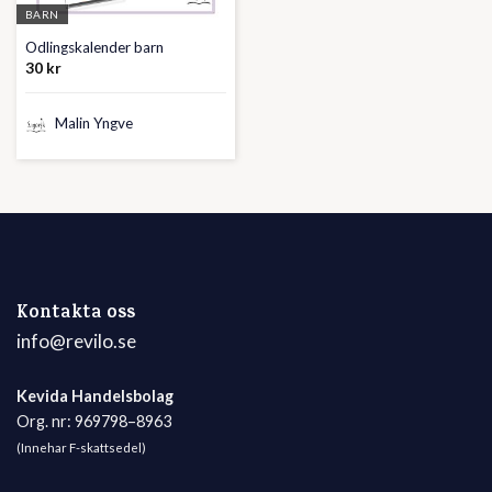
BARN
Odlingskalender barn
30
kr
Malin Yngve
Kontakta oss
info@revilo.se
Kevida Handelsbolag
Org. nr: 969798–8963
(Innehar F-skattsedel)