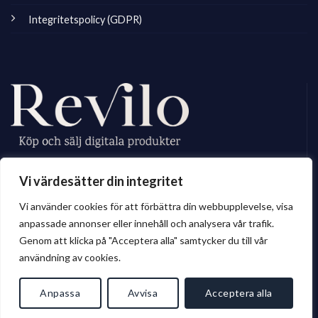
Integritetspolicy (GDPR)
Revilo.se är Sveriges ledande marknadsplats för digitala skapare, vi
Vi värdesätter din integritet
erbjuder ett brett sortiment av digitalt material till privatperson och företag.
Vi använder cookies för att förbättra din webbupplevelse, visa
anpassade annonser eller innehåll och analysera vår trafik.
Genom att klicka på "Acceptera alla" samtycker du till vår
© 2026 Revilo.se
användning av cookies.
Anpassa
Avvisa
Acceptera alla