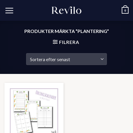
Skip
to
0
content
PRODUKTER MÄRKTA ”PLANTERING”
FILRERA