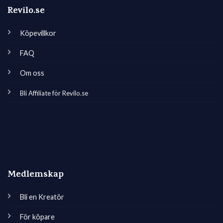
Revilo.se
Köpevillkor
FAQ
Om oss
Bli Affiliate för Revilo.se
Medlemskap
Bli en Kreatör
För köpare