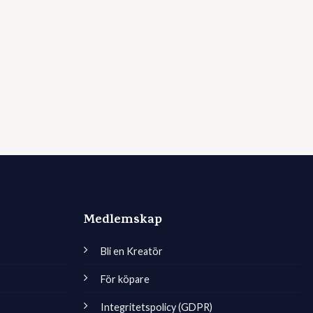
Medlemskap
Bli en Kreatör
För köpare
Integritetspolicy (GDPR)