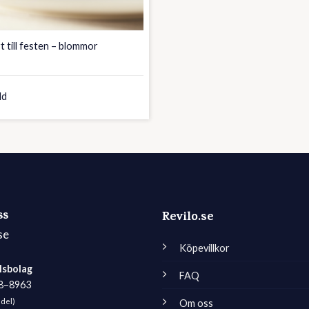
t till festen – blommor
ld
ss
Revilo.se
se
Köpevillkor
lsbolag
FAQ
98–8963
edel)
Om oss