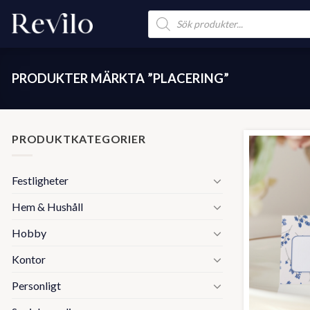
Skip
Products
search
to
content
PRODUKTER MÄRKTA ”PLACERING”
PRODUKTKATEGORIER
Festligheter
Hem & Hushåll
Hobby
Kontor
Personligt