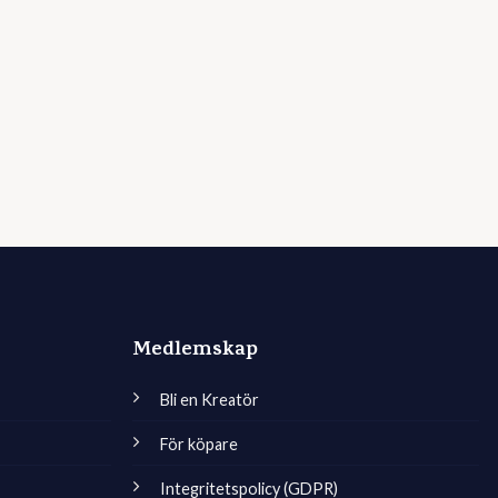
Medlemskap
Bli en Kreatör
För köpare
Integritetspolicy (GDPR)