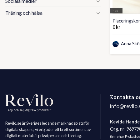
Sociala medier
FEST
Träning och hälsa
Placeringskor
0
kr
Anna Skö
Kontakta o
info@revilo.
Kevida Hande
Revilo.se är Sveriges ledande marknadsplats för
Org. nr: 9697
digitala skapare, vi erbjuder ett brett sortiment av
digitalt material till privatperson och företag.
(Innehar F-skatts