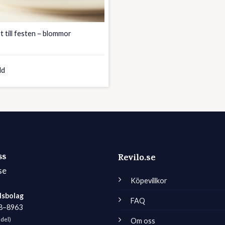
t till festen – blommor
ld
ss
Revilo.se
se
Köpevillkor
lsbolag
FAQ
98–8963
edel)
Om oss