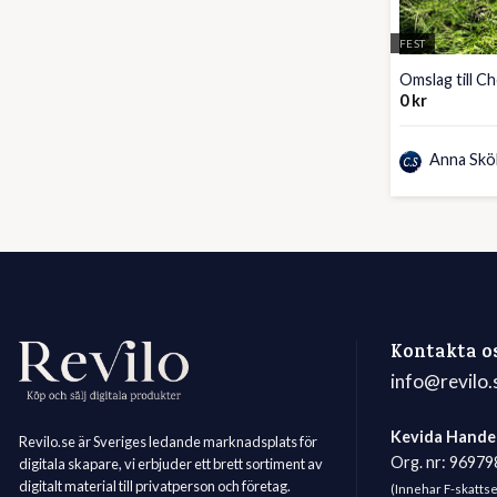
FEST
Omslag till Ch
0
kr
Anna Skö
Kontakta o
info@revilo.
Kevida Hande
Revilo.se är Sveriges ledande marknadsplats för
Org. nr: 9697
digitala skapare, vi erbjuder ett brett sortiment av
digitalt material till privatperson och företag.
(Innehar F-skatts