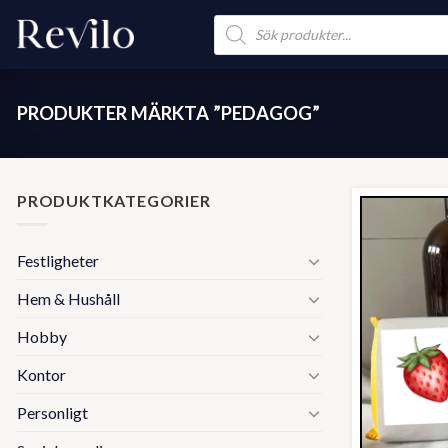
Skip
Products
search
to
content
PRODUKTER MÄRKTA ”PEDAGOG”
PRODUKTKATEGORIER
Festligheter
Hem & Hushåll
Hobby
Kontor
Personligt