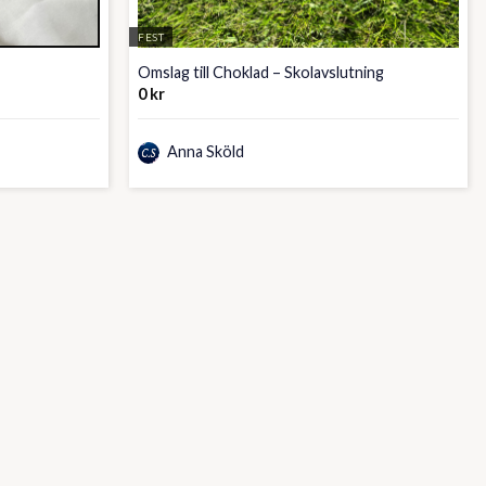
FEST
a
Omslag till Choklad – Skolavslutning
0
kr
Anna Sköld