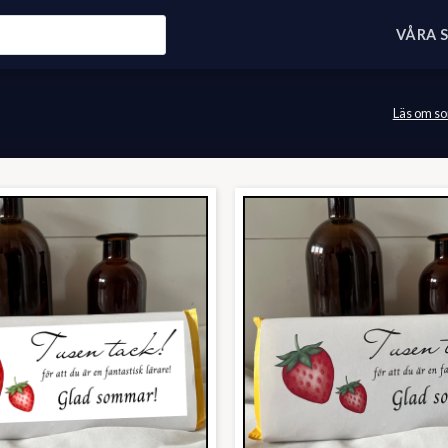
VÅRA 
Läs om so