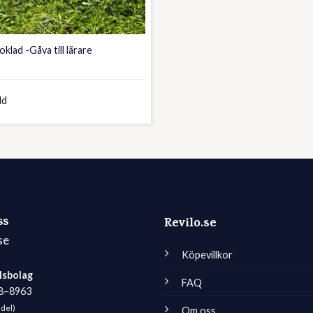
oklad -Gåva till lärare
ld
ss
Revilo.se
se
Köpevillkor
lsbolag
FAQ
98–8963
edel)
Om oss