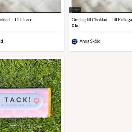
FEST
oklad – Till Lärare
Omslag till Choklad – Till Kolleg
0
kr
ld
Anna Sköld