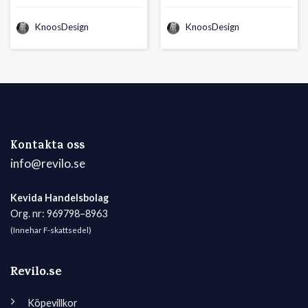
KnoosDesign
KnoosDesign
Kontakta oss
info@revilo.se
Kevida Handelsbolag
Org. nr: 969798–8963
(Innehar F-skattsedel)
Revilo.se
Köpevillkor