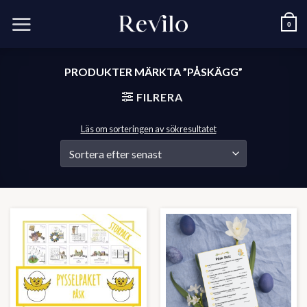
Skip
to
0
content
PRODUKTER MÄRKTA ”PÅSKÄGG”
FILRERA
Läs om sorteringen av sökresultatet