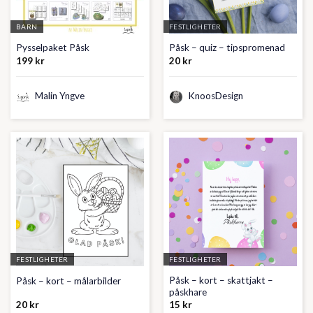
BARN
FESTLIGHETER
Pysselpaket Påsk
Påsk – quiz – tipspromenad
199
kr
20
kr
Malin Yngve
KnoosDesign
FESTLIGHETER
FESTLIGHETER
Påsk – kort – skattjakt –
Påsk – kort – målarbilder
påskhare
20
kr
15
kr