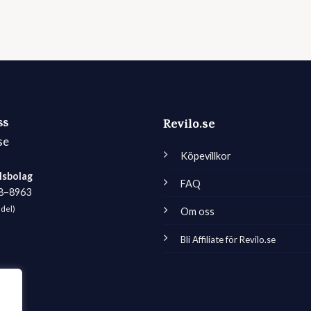
ss
Revilo.se
se
Köpevillkor
lsbolag
FAQ
98–8963
edel)
Om oss
Bli Affiliate för Revilo.se