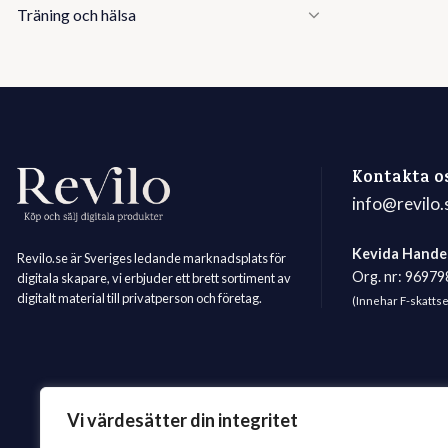
Träning och hälsa
Kontakta o
info@revilo.
Kevida Hande
Revilo.se är Sveriges ledande marknadsplats för
Org. nr: 9697
digitala skapare, vi erbjuder ett brett sortiment av
digitalt material till privatperson och företag.
(Innehar F-skatts
Vi värdesätter din integritet