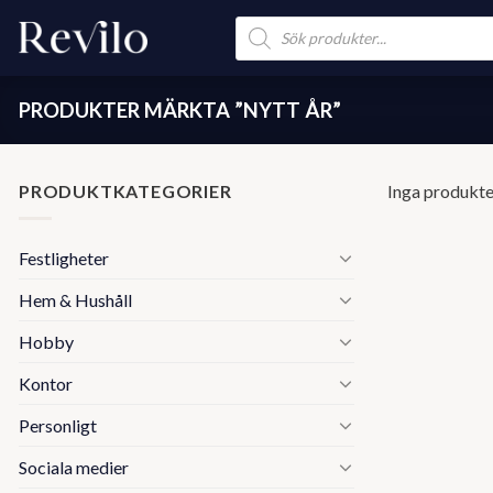
Skip
Products
search
to
content
PRODUKTER MÄRKTA ”NYTT ÅR”
PRODUKTKATEGORIER
Inga produkter
Festligheter
Hem & Hushåll
Hobby
Kontor
Personligt
Sociala medier