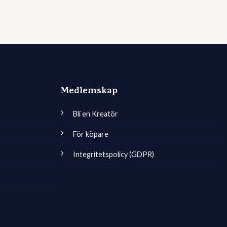
Medlemskap
Bli en Kreatör
För köpare
Integritetspolicy (GDPR)