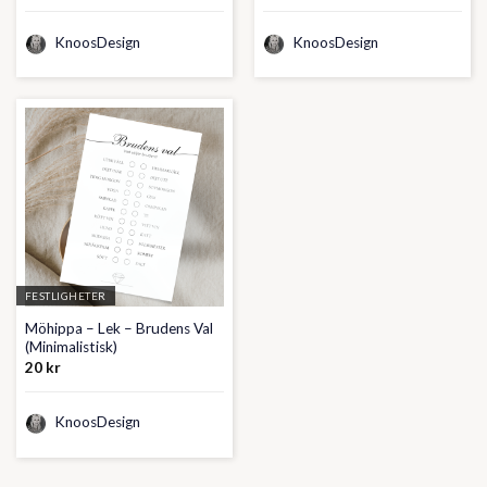
KnoosDesign
KnoosDesign
FESTLIGHETER
Möhippa – Lek – Brudens Val
(Minimalistisk)
20
kr
KnoosDesign