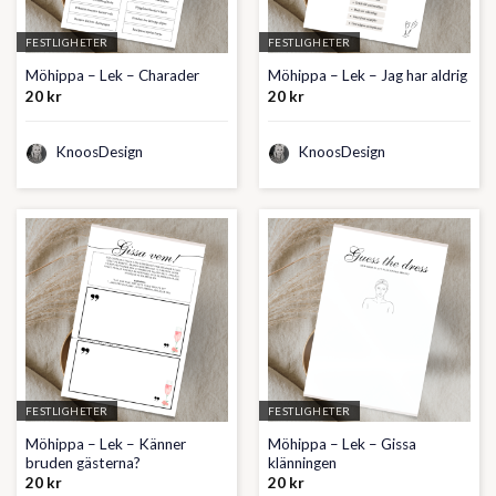
FESTLIGHETER
FESTLIGHETER
Möhippa – Lek – Charader
Möhippa – Lek – Jag har aldrig
20
kr
20
kr
KnoosDesign
KnoosDesign
FESTLIGHETER
FESTLIGHETER
Möhippa – Lek – Känner
Möhippa – Lek – Gissa
bruden gästerna?
klänningen
20
kr
20
kr