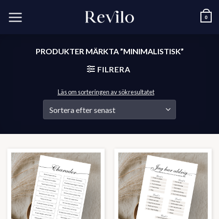
Skip
to
0
content
PRODUKTER MÄRKTA ”MINIMALISTISK”
FILRERA
Läs om sorteringen av sökresultatet