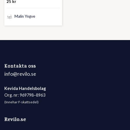
25
kr
Malin Yngve
Kontakta oss
info@revilo.se
Kevida Handelsbolag
Org. nr: 969798–8963
(Innehar F-skattsedel)
Revilo.se