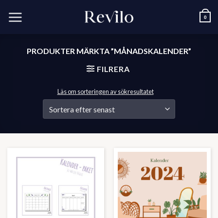
Skip
to
0
content
PRODUKTER MÄRKTA ”MÅNADSKALENDER”
FILRERA
Läs om sorteringen av sökresultatet