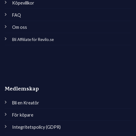
Köpevillkor
FAQ
Om oss
Bli Affiliate för Revilo.se
Medlemskap
Bli en Kreatör
För köpare
Integritetspolicy (GDPR)