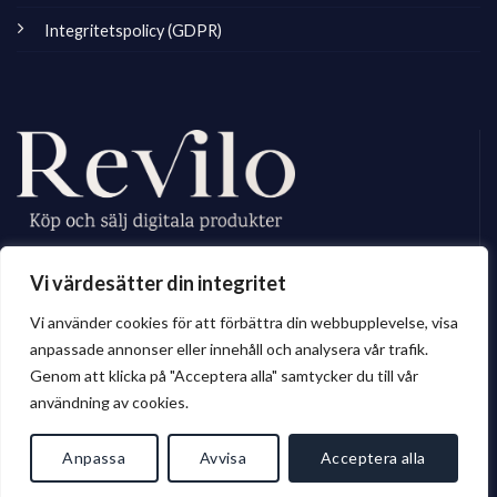
Integritetspolicy (GDPR)
Revilo.se är Sveriges ledande marknadsplats för digitala skapare, vi
Vi värdesätter din integritet
erbjuder ett brett sortiment av digitalt material till privatperson och företag.
Vi använder cookies för att förbättra din webbupplevelse, visa
anpassade annonser eller innehåll och analysera vår trafik.
Genom att klicka på "Acceptera alla" samtycker du till vår
© 2026 Revilo.se
användning av cookies.
Anpassa
Avvisa
Acceptera alla