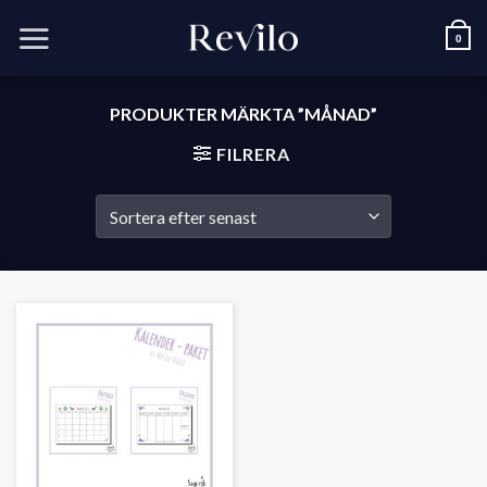
Skip
to
0
content
PRODUKTER MÄRKTA ”MÅNAD”
FILRERA