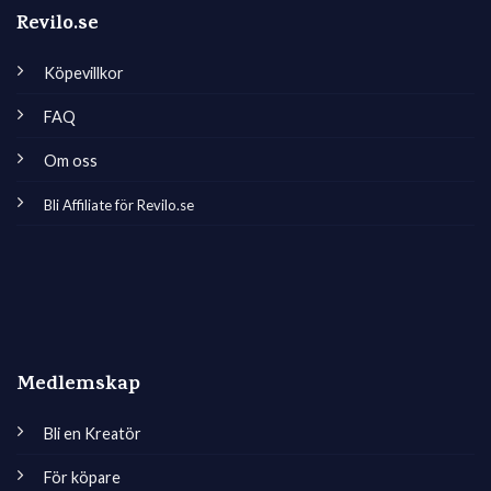
Revilo.se
Köpevillkor
FAQ
Om oss
Bli Affiliate för Revilo.se
Medlemskap
Bli en Kreatör
För köpare