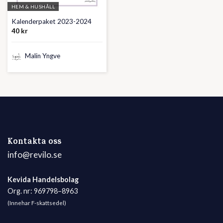
HEM & HUSHÅLL
Kalenderpaket 2023-2024
40
kr
Malin Yngve
Kontakta oss
info@revilo.se
Kevida Handelsbolag
Org. nr: 969798–8963
(Innehar F-skattsedel)