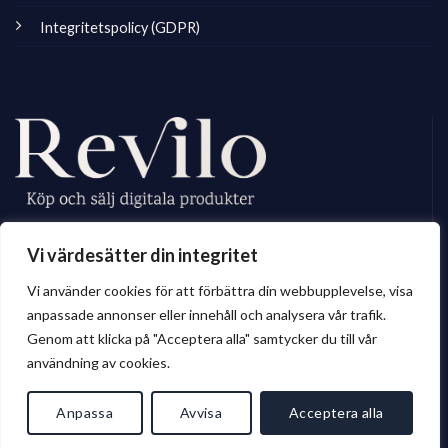
Integritetspolicy (GDPR)
Revilo.se är Sveriges ledande marknadsplats för digitala skapare, vi
Vi värdesätter din integritet
erbjuder ett brett sortiment av digitalt material till privatperson och företag.
Vi använder cookies för att förbättra din webbupplevelse, visa
anpassade annonser eller innehåll och analysera vår trafik.
Genom att klicka på "Acceptera alla" samtycker du till vår
© 2026 Revilo.se
användning av cookies.
Anpassa
Avvisa
Acceptera alla