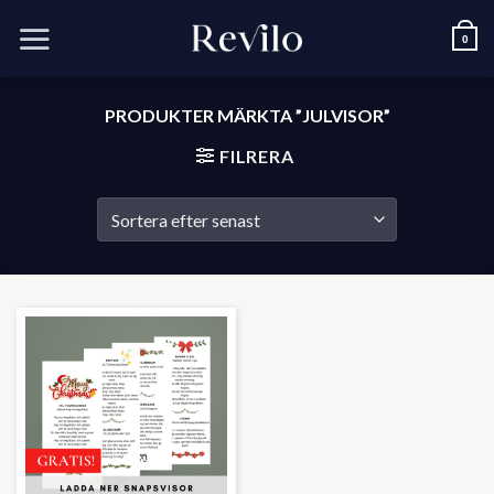
Skip
to
0
content
PRODUKTER MÄRKTA ”JULVISOR”
FILRERA