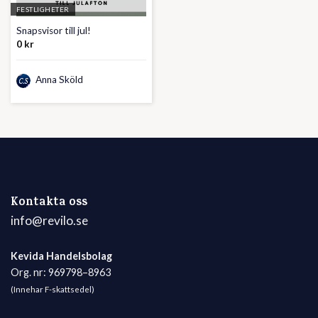
FESTLIGHETER
Snapsvisor till jul!
0
kr
Anna Sköld
Kontakta oss
info@revilo.se
Kevida Handelsbolag
Org. nr: 969798–8963
(Innehar F-skattsedel)