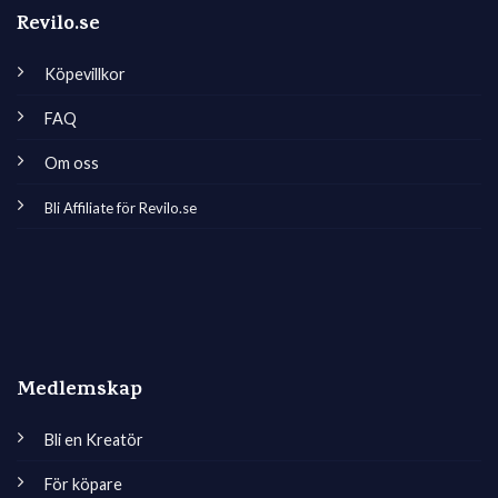
Revilo.se
Köpevillkor
FAQ
Om oss
Bli Affiliate för Revilo.se
Medlemskap
Bli en Kreatör
För köpare