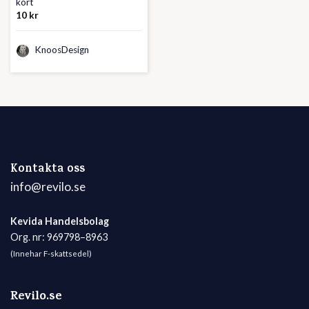
kort
10
kr
KnoosDesign
Kontakta oss
info@revilo.se
Kevida Handelsbolag
Org. nr: 969798–8963
(Innehar F-skattsedel)
Revilo.se