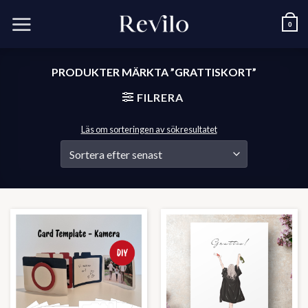
Skip
to
0
content
PRODUKTER MÄRKTA ”GRATTISKORT”
FILRERA
Läs om sorteringen av sökresultatet