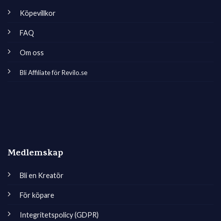
Köpevillkor
FAQ
Om oss
Bli Affiliate för Revilo.se
Medlemskap
Bli en Kreatör
För köpare
Integritetspolicy (GDPR)