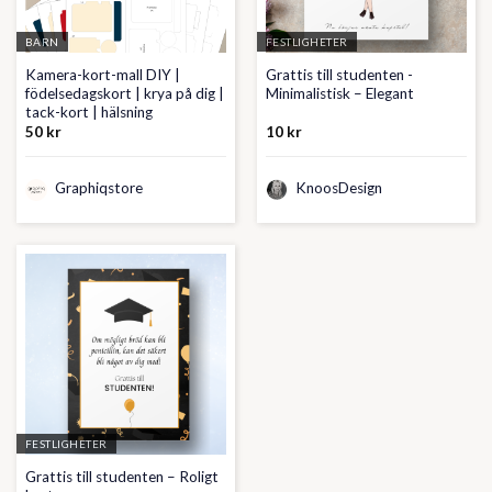
BARN
FESTLIGHETER
Kamera-kort-mall DIY |
Grattis till studenten -
födelsedagskort | krya på dig |
Minimalistisk – Elegant
tack-kort | hälsning
50
kr
10
kr
Graphiqstore
KnoosDesign
FESTLIGHETER
Grattis till studenten – Roligt